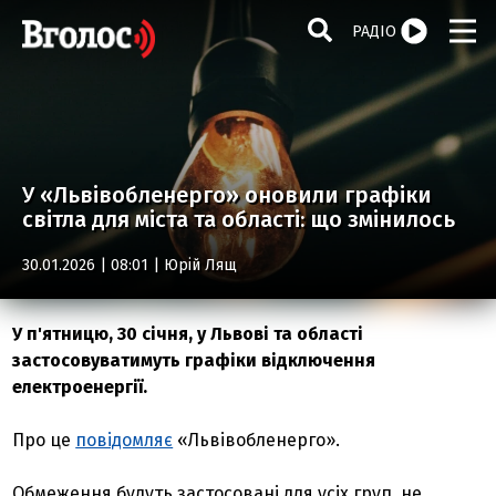
РАДІО
У «Львівобленерго» оновили графіки
світла для міста та області: що змінилось
30.01.2026 | 08:01 |
Юрій Лящ
У п'ятницю, 30 січня, у Львові та області
застосовуватимуть графіки відключення
електроенергії.
Про це
повідомляє
«Львівобленерго».
Обмеження будуть застосовані для усіх груп, не