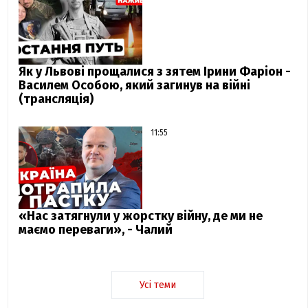
Як у Львові прощалися з зятем Ірини Фаріон -
Василем Особою, який загинув на війні
(трансляція)
11:55
«Нас затягнули у жорстку війну, де ми не
маємо переваги», - Чалий
Усі теми