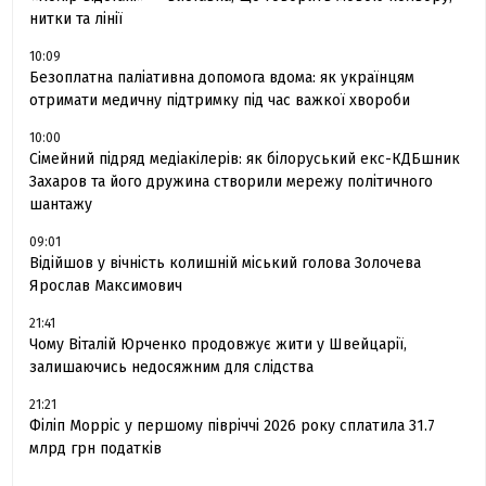
нитки та лінії
10:09
Безоплатна паліативна допомога вдома: як українцям
отримати медичну підтримку під час важкої хвороби
10:00
Сімейний підряд медіакілерів: як білоруський екс-КДБшник
Захаров та його дружина створили мережу політичного
шантажу
09:01
Відійшов у вічність колишній міський голова Золочева
Ярослав Максимович
21:41
Чому Віталій Юрченко продовжує жити у Швейцарії,
залишаючись недосяжним для слідства
21:21
Філіп Морріс у першому півріччі 2026 року сплатила 31.7
млрд грн податків