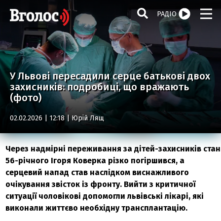
РАДІО
У Львові пересадили серце батькові двох
захисників: подробиці, що вражають
(фото)
02.02.2026 | 12:18 |
Юрій Лящ
Через надмірні переживання за дітей-захисників стан
56-річного Ігоря Коверка різко погіршився, а
серцевий напад став наслідком виснажливого
очікування звісток із фронту. Вийти з критичної
ситуації чоловікові допомогли львівські лікарі, які
виконали життєво необхідну трансплантацію.