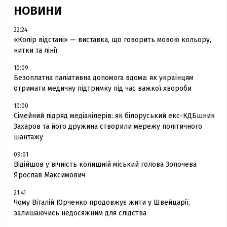
НОВИНИ
22:24
«Колір відстані» — виставка, що говорить мовою кольору,
нитки та лінії
10:09
Безоплатна паліативна допомога вдома: як українцям
отримати медичну підтримку під час важкої хвороби
10:00
Сімейний підряд медіакілерів: як білоруський екс-КДБшник
Захаров та його дружина створили мережу політичного
шантажу
09:01
Відійшов у вічність колишній міський голова Золочева
Ярослав Максимович
21:41
Чому Віталій Юрченко продовжує жити у Швейцарії,
залишаючись недосяжним для слідства