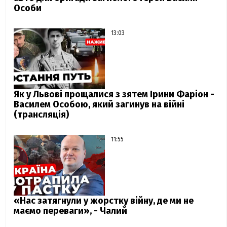
Особи
13:03
Як у Львові прощалися з зятем Ірини Фаріон -
Василем Особою, який загинув на війні
(трансляція)
11:55
«Нас затягнули у жорстку війну, де ми не
маємо переваги», - Чалий