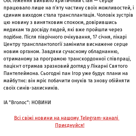
Обстеження виявило критичний стан — серце
працювало лише на п’яту частину своїх можливостей, і
єдиним виходом стала трансплантація. Чоловік зустрів
цю новину з винятковим спокоєм, довірившись
медикам та досвіду людей, які вже пройшли через
подібне. Після піврічного очікування, 17 січня, лікарі
Центру трансплантології замінили виснажене серце
новим органом. Завдяки сучасному обладнанню,
отриманому за програмою транскордонної співпраці,
пацієнт отримав зразковий догляд у Лікарні Святого
Пантелеймона. Сьогодні пан Ігор уже будує плани на
майбутнє: він мріє побачити онуків та знову обійняти
своїх синів-захисників.
ІА "Вголос": НОВИНИ
Всі свіжі новини на нашому Telegram-каналі
Приєднуйся!