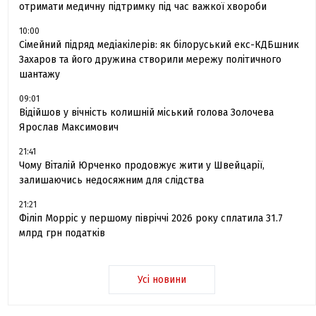
отримати медичну підтримку під час важкої хвороби
10:00
Сімейний підряд медіакілерів: як білоруський екс-КДБшник
Захаров та його дружина створили мережу політичного
шантажу
09:01
Відійшов у вічність колишній міський голова Золочева
Ярослав Максимович
21:41
Чому Віталій Юрченко продовжує жити у Швейцарії,
залишаючись недосяжним для слідства
21:21
Філіп Морріс у першому півріччі 2026 року сплатила 31.7
млрд грн податків
Усі новини