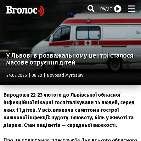
РАДІО
У Львові в розважальному центрі сталося
масове отруєння дітей
24.02.2026 | 08:20 |
Novosad Myroslav
Впродовж 22-23 лютого до Львівської обласної
інфекційної лікарні госпіталізували 15 людей, серед
яких 11 дітей. У всіх виявили симптоми гострої
кишкової інфекції: нудоту, блювоту, біль у животі та
діарею. Стан пацієнтів — середньої важкості.
Про це повідомила пресслужба Львівського обласного