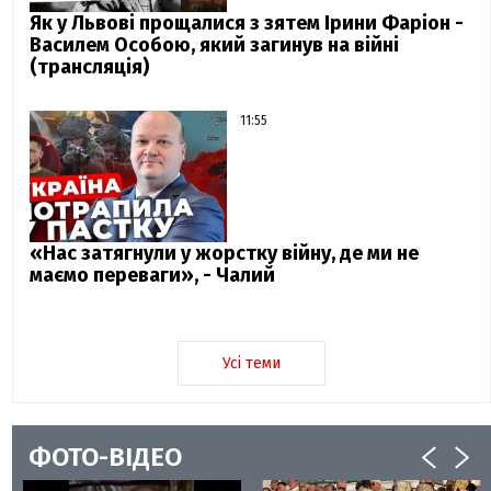
Як у Львові прощалися з зятем Ірини Фаріон -
Василем Особою, який загинув на війні
(трансляція)
11:55
«Нас затягнули у жорстку війну, де ми не
маємо переваги», - Чалий
Усі теми
ФОТО-ВІДЕО