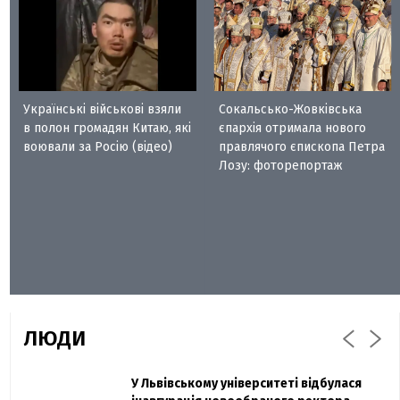
Українські військові взяли
Сокальсько-Жовківська
в полон громадян Китаю, які
єпархія отримала нового
воювали за Росію (відео)
правлячого єпископа Петра
Лозу: фоторепортаж
ЛЮДИ
Захисник "Азовсталі" Діанов вдруге
У Львівському університеті відбулася
Павло Дак