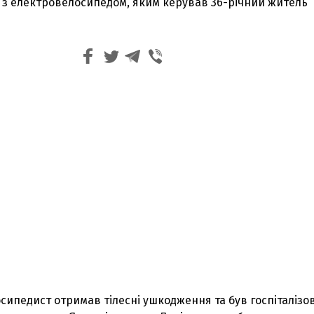
я з електровелосипедом, яким керував 36-річний житель
сипедист отримав тілесні ушкодження та був госпіталіз