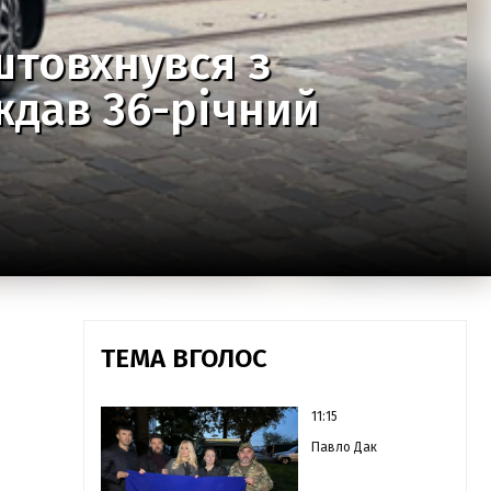
штовхнувся з
ждав 36-річний
ТЕМА ВГОЛОС
11:15
Павло Дак