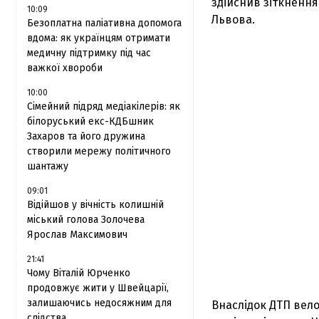
здійснив зіткненн
10:09
Львова.
Безоплатна паліативна допомога
вдома: як українцям отримати
медичну підтримку під час
важкої хвороби
10:00
Сімейний підряд медіакілерів: як
білоруський екс-КДБшник
Захаров та його дружина
створили мережу політичного
шантажу
09:01
Відійшов у вічність колишній
міський голова Золочева
Ярослав Максимович
21:41
Чому Віталій Юрченко
продовжує жити у Швейцарії,
залишаючись недосяжним для
Внаслідок ДТП вело
слідства