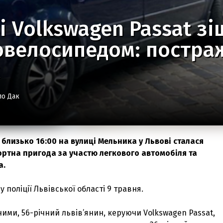
і Volkswagen Passat зі
овелосипедом: постра
к
ло Дак
, близько 16:00 на вулиці Мельника у Львові сталася
тна пригода за участю легкового автомобіля та
а.
 поліції Львівської області 9 травня.
ими, 56-річний львів’янин, керуючи Volkswagen Passat,