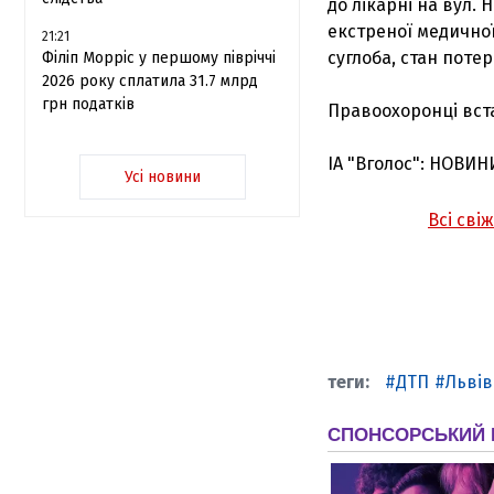
до лікарні на вул.
екстреної медичної
21:21
суглоба, стан поте
Філіп Морріс у першому півріччі
2026 року сплатила 31.7 млрд
грн податків
Правоохоронці вст
ІА "Вголос": НОВИН
Усі новини
Всі сві
ДТП
Львів