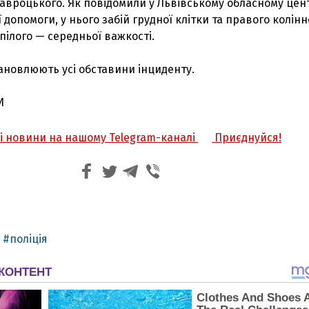
 Навроцького. Як повідомили у Львівському обласному цен
 допомоги, у нього забій грудної клітки та правого колінн
рпілого — середньої важкості.
ановлюють усі обставини інциденту.
И
жі новини на нашому Telegram-каналі
Приєднуйся!
поліція
З'явилося відео знищеного ворожого С