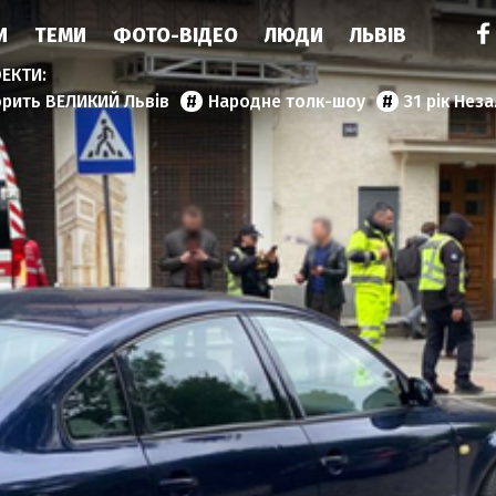
И
ТЕМИ
ФОТО-ВІДЕО
ЛЮДИ
ЛЬВІВ
орить ВЕЛИКИЙ Львів
Народне толк-шоу
31 рік Нез