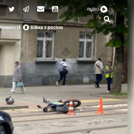
РАДІО
алежності
Війна з росією