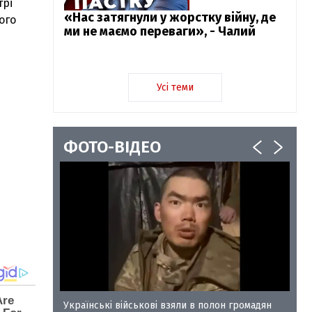
трі
«Нас затягнули у жорстку війну, де
ого
ми не маємо переваги», - Чалий
Усі теми
ФОТО-ВІДЕО
у-35
Українські військові взяли в полон громадян