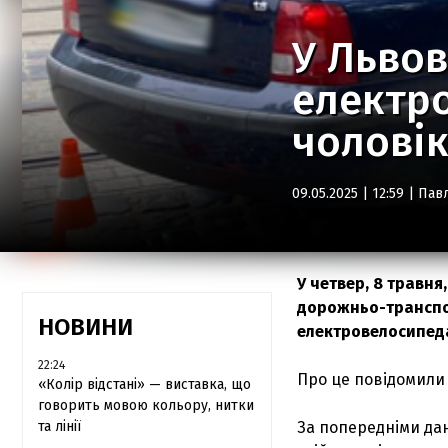
У Львов
електр
чолові
09.05.2025 | 12:59 |
Пав
У четвер, 8 травня
дорожньо-транспор
НОВИНИ
електровелосипед
22:24
Про це повідомили у
«Колір відстані» — виставка, що
говорить мовою кольору, нитки
та лінії
За попередніми дан