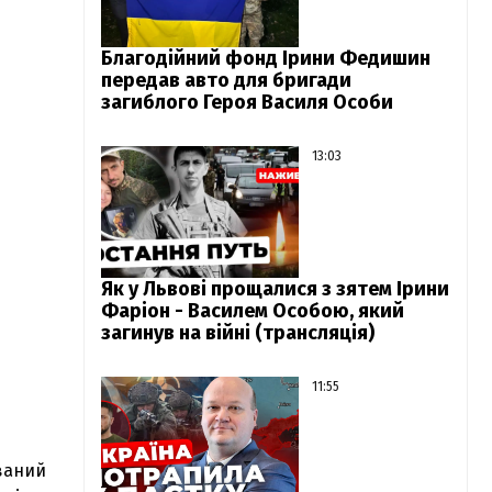
Благодійний фонд Ірини Федишин
передав авто для бригади
загиблого Героя Василя Особи
13:03
Як у Львові прощалися з зятем Ірини
Фаріон - Василем Особою, який
загинув на війні (трансляція)
11:55
ований