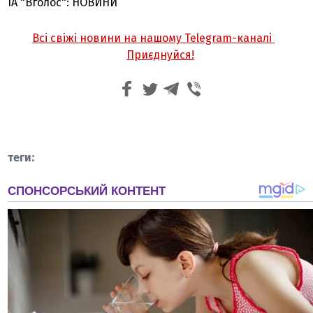
ІА "Вголос": НОВИНИ
Всі свіжі новини на нашому Telegram-каналі
Приєднуйся!