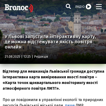
РАДІО
У Львові запустили інтерактивну карту,
де можна відстежувати якість повітря
онлайн
21.08.2025 | 12:25 |
Редакція
Відтепер для мешканців Львівської громади доступна
інтерактивна карта вимірювання якості повітря –
«Карта точок щоквартального моніторингу якості
атмосферного повітря ЛМТГ».
Про це повідомили в управлінні екології та природних
ресурсів Львівської міської ради,
пише
ЛМР.