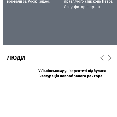
воювали за Росію (відео)
правлячого єпископа Петра
Лозу: фоторепортаж
ЛЮДИ
Захисник "Азовсталі" Діанов вдруге
У Львівському університеті відбулася
Павло Дак
одружився та показав фото з весілля
інавгурація новообраного ректора
«Час не лікує, лише притуплює біль»:
сестра загиблого під Бахмутом Воїна з
Буковини розповіла про брата