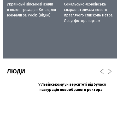
Українські військові взяли
Сокальсько-Жовківська
в полон громадян Китаю, які
єпархія отримала нового
воювали за Росію (відео)
правлячого єпископа Петра
Лозу: фоторепортаж
ЛЮДИ
Захисник "Азовсталі" Діанов вдруге
У Львівському університеті відбулася
Павло Дак
одружився та показав фото з весілля
інавгурація новообраного ректора
«Час не лікує, лише притуплює біль»:
сестра загиблого під Бахмутом Воїна з
Буковини розповіла про брата