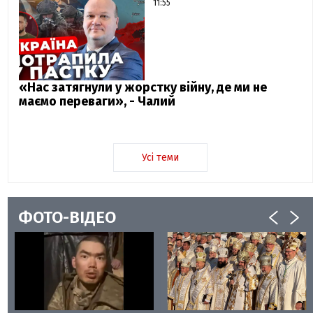
11:55
«Нас затягнули у жорстку війну, де ми не
маємо переваги», - Чалий
Усі теми
ФОТО-ВІДЕО