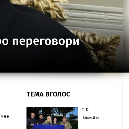
ро переговори
ТЕМА ВГОЛОС
11:15
 «не
Павло Дак