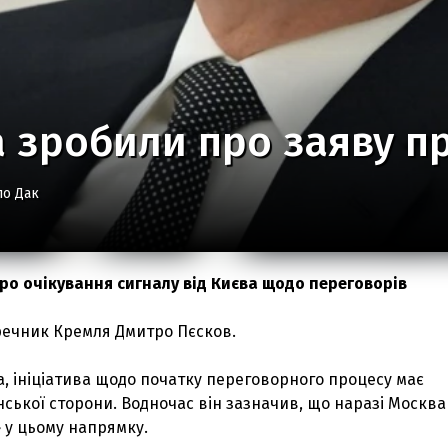
а зробили про заяву п
ло Дак
про очікування сигналу від Києва щодо переговорів
речник Кремля Дмитро Пєсков.
, ініціатива щодо початку переговорного процесу має
нської сторони. Водночас він зазначив, що наразі Москва
 у цьому напрямку.