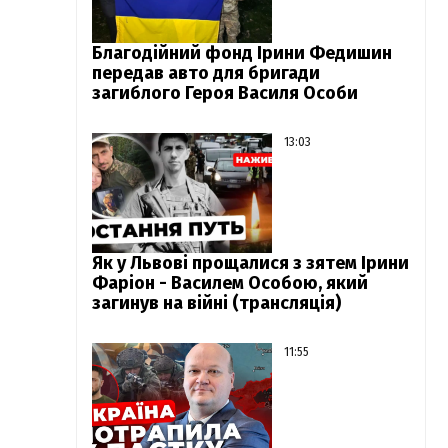
Благодійний фонд Ірини Федишин
передав авто для бригади
загиблого Героя Василя Особи
13:03
Як у Львові прощалися з зятем Ірини
Фаріон - Василем Особою, який
загинув на війні (трансляція)
11:55