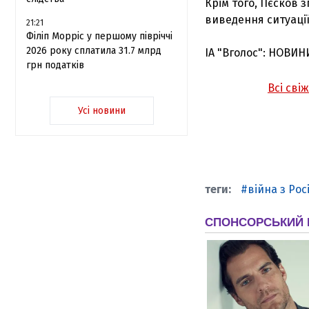
Крім того, Пєсков 
виведення ситуації
21:21
Філіп Морріс у першому півріччі
2026 року сплатила 31.7 млрд
ІА "Вголос": НОВИН
грн податків
Всі сві
Усі новини
війна з Рос