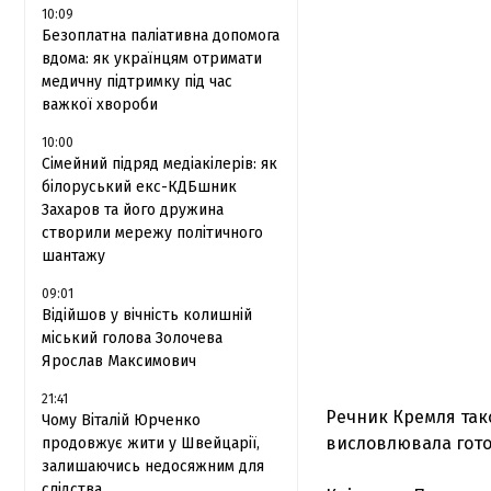
10:09
Безоплатна паліативна допомога
вдома: як українцям отримати
медичну підтримку під час
важкої хвороби
10:00
Сімейний підряд медіакілерів: як
білоруський екс-КДБшник
Захаров та його дружина
створили мережу політичного
шантажу
09:01
Відійшов у вічність колишній
міський голова Золочева
Ярослав Максимович
21:41
Речник Кремля так
Чому Віталій Юрченко
висловлювала гото
продовжує жити у Швейцарії,
залишаючись недосяжним для
слідства