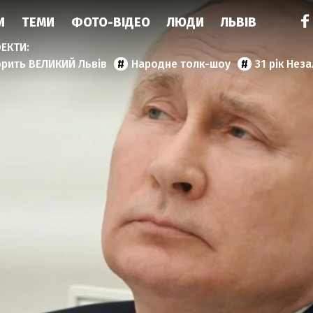
И
ТЕМИ
ФОТО-ВІДЕО
ЛЮДИ
ЛЬВІВ
орить ВЕЛИКИЙ Львів
Народне толк-шоу
31 рік Нез