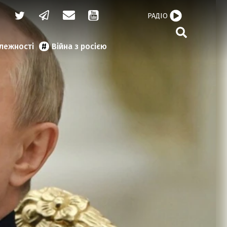
РАДІО
алежності
Війна з росією