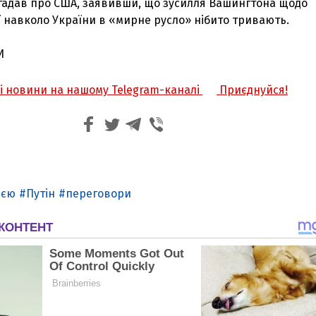
згадав про США, заявивши, що зусилля Вашингтона щодо
 навколо України в «мирне русло» нібито тривають.
И
жі новини на нашому Telegram-каналі
Приєднуйся!
ією
Путін
переговори
З'явилося відео знищеного ворожого С