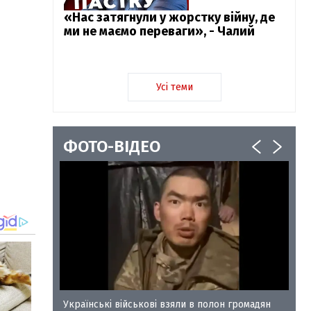
«Нас затягнули у жорстку війну, де
ми не маємо переваги», - Чалий
Усі теми
ФОТО-ВІДЕО
у-35
Українські військові взяли в полон громадян