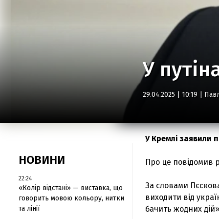
У путін
29.04.2025 | 10:19 |
Пав
У Кремлі заявили 
НОВИНИ
Про це повідомив 
22:24
За словами Пєскова
«Колір відстані» — виставка, що
виходити від украї
говорить мовою кольору, нитки
та лінії
бачить жодних дій»