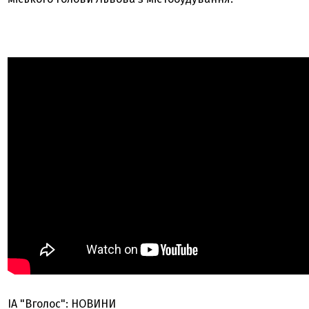
ІА "Вголос": НОВИНИ