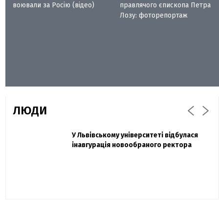
воювали за Росію (відео)
правлячого єпископа Петра
Лозу: фоторепортаж
ЛЮДИ
Захисник "Азовсталі" Діанов вдруге
У Львівському університеті відбулася
Павло Дак
одружився та показав фото з весілля
інавгурація новообраного ректора
«Час не лікує, лише притуплює біль»:
сестра загиблого під Бахмутом Воїна з
Буковини розповіла про брата