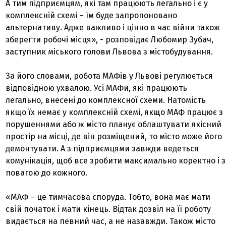
А тим підприємцям, які там працюють легально і є у
комплексній схемі – їм буде запропоновано
альтернативу. Адже важливо і цінно в час війни також
зберегти робочі місця», - розповідає Любомир Зубач,
заступник міського голови Львова з містобудування.
За його словами, робота МАФів у Львові регулюється
відповідною ухвалою. Усі МАФи, які працюють
легально, внесені до комплексної схеми. Натомість
якщо їх немає у комплексній схемі, якщо МАФ працює з
порушеннями або ж місто планує облаштувати якісний
простір на місці, де він розміщений, то місто може його
демонтувати. А з підприємцями завжди ведеться
комунікація, щоб все зробити максимально коректно і з
повагою до кожного.
«МАФ – це тимчасова споруда. Тобто, вона має мати
свій початок і мати кінець. Відтак дозвіл на її роботу
видається на певний час, а не назавжди. Також місто