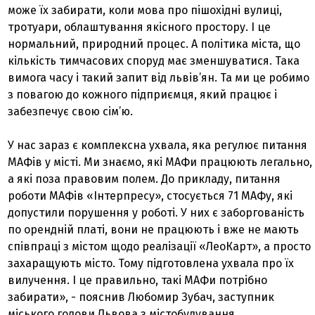
може їх забирати, коли мова про пішохідні вулиці,
тротуари, облаштування якісного простору. І це
нормальний, природний процес. А політика міста, що
кількість тимчасових споруд має зменшуватися. Така
вимога часу і такий запит від львів’ян. Та ми це робимо
з повагою до кожного підприємця, який працює і
забезпечує свою сім’ю.
У нас зараз є комплексна ухвала, яка регулює питання
МАФів у місті. Ми знаємо, які МАФи працюють легально,
а які поза правовим полем. До прикладу, питання
роботи МАФів «Інтерпресу», стосується 71 МАФу, які
допустили порушення у роботі. У них є заборгованість
по орендній платі, вони не працюють і вже не мають
співпраці з містом щодо реалізації «ЛеоКарт», а просто
захаращують місто. Тому підготовлена ухвала про їх
вилучення. І це правильно, такі МАФи потрібно
забирати», - пояснив Любомир Зубач, заступник
міського голови Львова з містобудування.