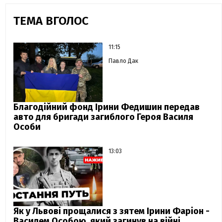
ТЕМА ВГОЛОС
11:15
Павло Дак
Благодійний фонд Ірини Федишин передав
авто для бригади загиблого Героя Василя
Особи
13:03
Як у Львові прощалися з зятем Ірини Фаріон -
Василем Особою, який загинув на війні