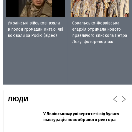
Українські військові взяли
Сокальсько-Жовківська
в полон громадян Китаю, які
єпархія отримала нового
воювали за Росію (відео)
правлячого єпископа Петра
Лозу: фоторепортаж
ЛЮДИ
Захисник "Азовсталі" Діанов вдруге
У Львівському університеті відбулася
Павло Дак
одружився та показав фото з весілля
інавгурація новообраного ректора
«Час не лікує, лише притуплює біль»:
сестра загиблого під Бахмутом Воїна з