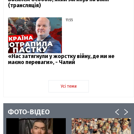
(трансляція)
11:55
«Нас затягнули у жорстку війну, де ми не
маємо переваги», - Чалий
Усі теми
ФОТО-ВІДЕО