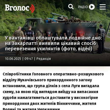
РАДІО
У вантажівці облаштували подвійне дно:
на Закарпатті виявили цікавий спосіб
перевезення ухилянтів (фото, відео)
10.06.2025 | 09:47 |
Редакція
Співробітники Головного оперативно-розшукового
відділу Мукачівського прикордонного загону
встановили, що група ділків з села Луги вигадала
схему, за якою під виглядом виїзду на випасання
худоби намагатиметься доставити у високогірне
прикордоння двох жителів Вінниччини, жителя
Волині та жителя Черкащини.