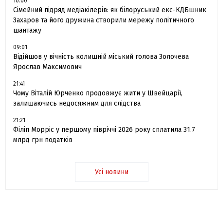
10:00
Сімейний підряд медіакілерів: як білоруський екс-КДБшник
Захаров та його дружина створили мережу політичного
шантажу
09:01
Відійшов у вічність колишній міський голова Золочева
Ярослав Максимович
21:41
Чому Віталій Юрченко продовжує жити у Швейцарії,
залишаючись недосяжним для слідства
21:21
Філіп Морріс у першому півріччі 2026 року сплатила 31.7
млрд грн податків
Усі новини