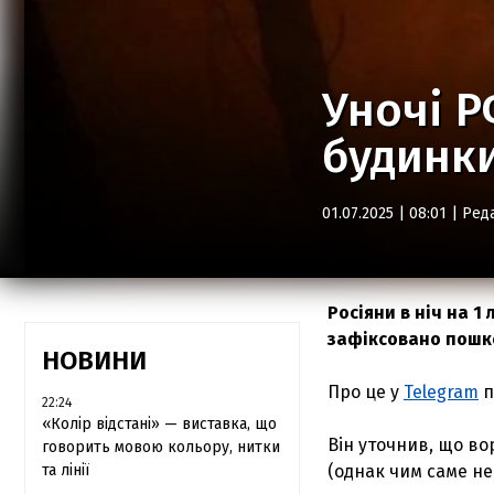
Уночі 
будинки
01.07.2025 | 08:01 |
Ред
Росіяни в ніч на 1
зафіксовано пошк
НОВИНИ
Про це у
Telegram
п
22:24
«Колір відстані» — виставка, що
Він уточнив, що во
говорить мовою кольору, нитки
та лінії
(однак чим саме не