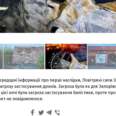
редодні інформації про перші наслідки, Повітряні сили 
грозу застосування дронів. Загроза була як для Запоріж
ж цієї ночі була загроза застосування балістики, проте про
кет не повідомлялося.
З'явилося відео знищеного ворожого С