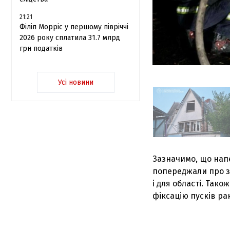
21:21
Філіп Морріс у першому півріччі
2026 року сплатила 31.7 млрд
грн податків
Усі новини
Зазначимо, що напе
попереджали про за
і для області. Тако
фіксацію пусків ра