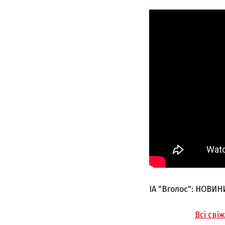
ІА "Вголос": НОВИН
Всі сві