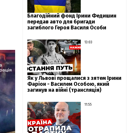
Благодійний фонд Ірини Федишин
передав авто для бригади
загиблого Героя Василя Особи
13:03
Як у Львові прощалися з зятем Ірини
Фаріон - Василем Особою, який
загинув на війні (трансляція)
11:55