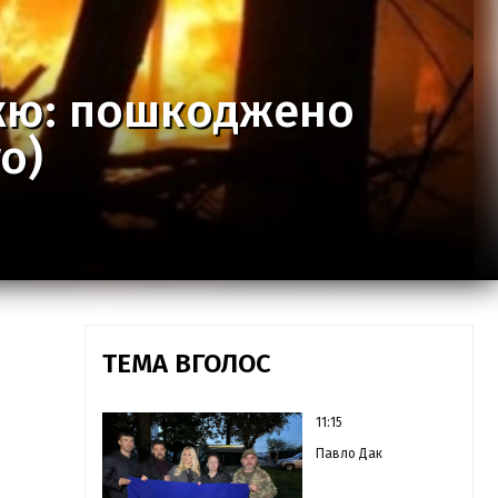
жжю: пошкоджено
о)
ТЕМА ВГОЛОС
11:15
Павло Дак