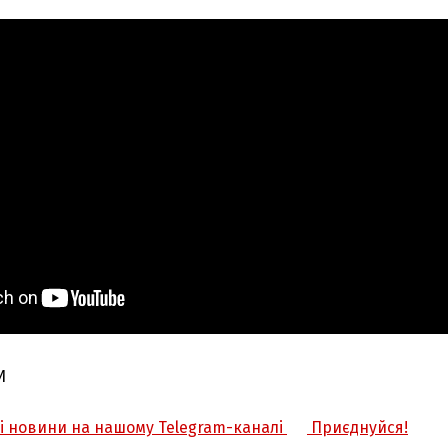
И
жі новини на нашому Telegram-каналі
Приєднуйся!