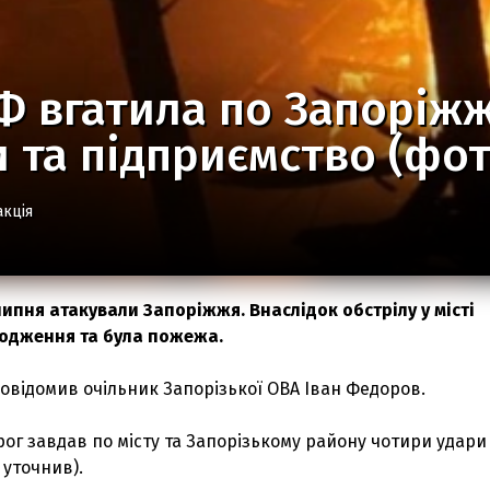
РФ вгатила по Запорі
 та підприємство (фот
акція
 липня атакували Запоріжжя. Внаслідок обстрілу у місті
одження та була пожежа.
овідомив очільник Запорізької ОВА Іван Федоров.
рог завдав по місту та Запорізькому району чотири удари
 уточнив).