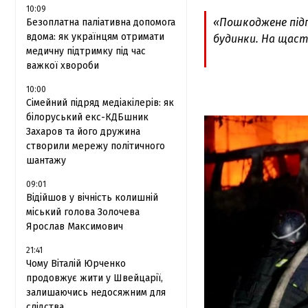
10:09
«Пошкоджене підп
Безоплатна паліативна допомога
вдома: як українцям отримати
будинки. На щаст
медичну підтримку під час
важкої хвороби
10:00
Сімейний підряд медіакілерів: як
білоруський екс-КДБшник
Захаров та його дружина
створили мережу політичного
шантажу
09:01
Відійшов у вічність колишній
міський голова Золочева
Ярослав Максимович
21:41
Чому Віталій Юрченко
продовжує жити у Швейцарії,
залишаючись недосяжним для
слідства