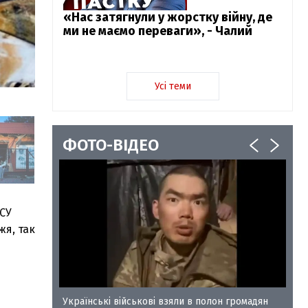
«Нас затягнули у жорстку війну, де
ми не маємо переваги», - Чалий
Усі теми
ФОТО-ВІДЕО
ЗСУ
жя, так
у-35
Українські військові взяли в полон громадян