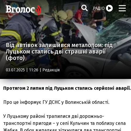
РАДІО
Від автівок залишився металолом: під
Луцьком стались дві страшні аварії
(фото)
03.07.2025 | 11:26 |
Редакція
Протягом 2 липня під Луцьком стались серйозні аварії.
Про це інформує ГУ ДСНС у Волинській області.
У Луцькому районі трапилися дві дорожньо-
транспортні пригоди – у селі Кульчин та поблизу села
Жабка. В обох випадках зіткнулися два транспортні