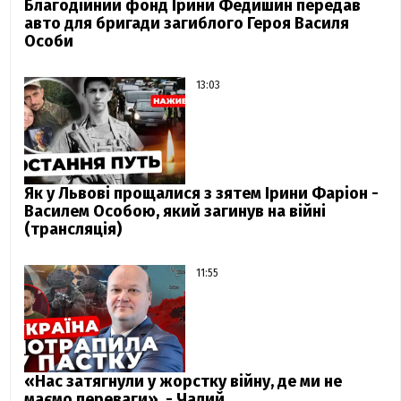
Благодійний фонд Ірини Федишин передав
авто для бригади загиблого Героя Василя
Особи
13:03
Як у Львові прощалися з зятем Ірини Фаріон -
Василем Особою, який загинув на війні
(трансляція)
11:55
«Нас затягнули у жорстку війну, де ми не
маємо переваги», - Чалий