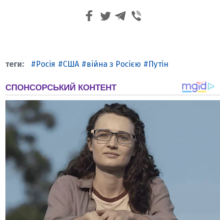
Росія
США
війна з Росією
Путін