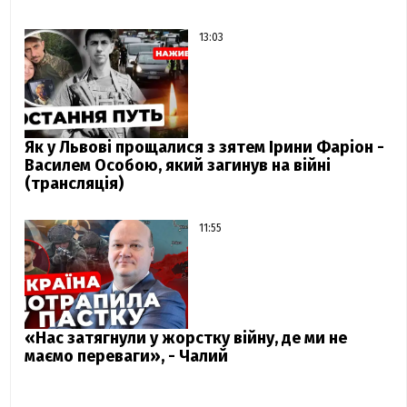
13:03
Як у Львові прощалися з зятем Ірини Фаріон -
Василем Особою, який загинув на війні
(трансляція)
11:55
«Нас затягнули у жорстку війну, де ми не
маємо переваги», - Чалий