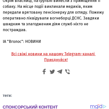
Окрім власниці, патрульні винесли з приміщення її
собаку. На місце події викликали медиків, яким
передали врятовану пенсіонерку для огляду. Пожежу
оперативно ліквідували вогнеборці ДСНС. Завдяки
швидким та злагодженим діям служб ніхто не
постраждав.
ІА "Вголос": НОВИНИ
Всі свіжі новини на нашому Telegram-каналі
Приєднуйся!