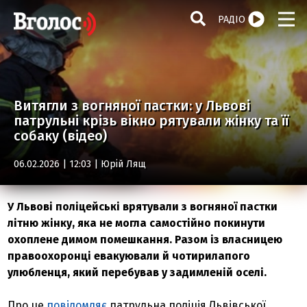
РАДІО
Витягли з вогняної пастки: у Львові
патрульні крізь вікно рятували жінку та її
собаку (відео)
06.02.2026 | 12:03 |
Юрій Лящ
У Львові поліцейські врятували з вогняної пастки
літню жінку, яка не могла самостійно покинути
охоплене димом помешкання. Разом із власницею
правоохоронці евакуювали й чотирилапого
улюбленця, який перебував у задимленій оселі.
Про це
повідомляє
патрульна поліція Львівської