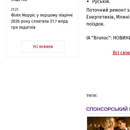
Руській.
Поточний ремонт зл
21:21
Філіп Морріс у першому півріччі
Енергетиків, Млин
2026 року сплатила 31.7 млрд
поїздок.
грн податків
ІА "Вголос": НОВИН
Усі новини
Всі сві