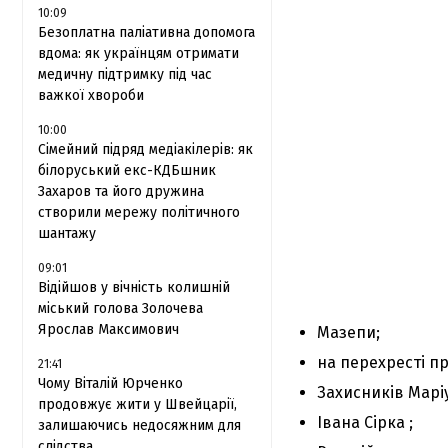
10:09
Безоплатна паліативна допомога
вдома: як українцям отримати
медичну підтримку під час
важкої хвороби
10:00
Сімейний підряд медіакілерів: як
білоруський екс-КДБшник
Захаров та його дружина
створили мережу політичного
шантажу
09:01
Відійшов у вічність колишній
міський голова Золочева
Ярослав Максимович
Мазепи;
на перехресті п
21:41
Чому Віталій Юрченко
Захисників Марі
продовжує жити у Швейцарії,
Івана Сірка ;
залишаючись недосяжним для
слідства