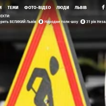
И
ТЕМИ
ФОТО-ВІДЕО
ЛЮДИ
ЛЬВІВ
орить ВЕЛИКИЙ Львів
Народне толк-шоу
31 рік Нез