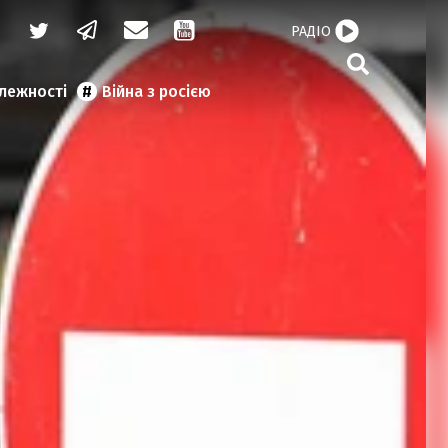
РАДІО
алежності
Війна з росією