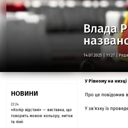
Влада Р
названо
14.07.2025 | 11:27 |
Реда
У Рівному на низц
НОВИНИ
Про це повідомив в
22:24
У зв‘язку із прове
«Колір відстані» — виставка, що
говорить мовою кольору, нитки
та лінії