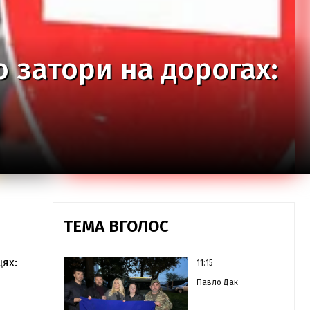
 затори на дорогах:
ТЕМА ВГОЛОС
цях:
11:15
Павло Дак