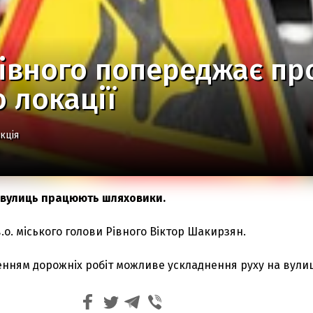
івного попереджає про
 локації
кція
і вулиць працюють шляховики.
.о. міського голови Рівного Віктор Шакирзян.
денням дорожніх робіт можливе ускладнення руху на вули