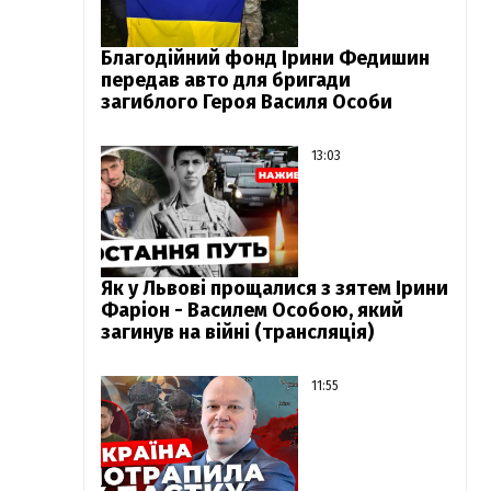
Благодійний фонд Ірини Федишин
передав авто для бригади
загиблого Героя Василя Особи
13:03
Як у Львові прощалися з зятем Ірини
Фаріон - Василем Особою, який
загинув на війні (трансляція)
11:55