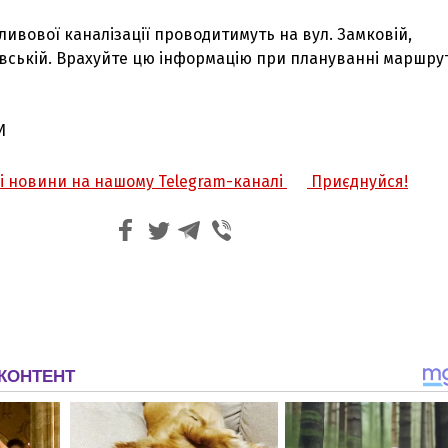
ивової каналізації проводитимуть на вул. Замковій,
івській. Врахуйте цю інформацію при плануванні маршру
И
жі новини на нашому Telegram-каналі
Приєднуйся!
З'явилося відео знищеного ворожого С