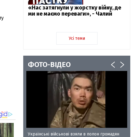
«Нас затягнули у жорстку війну, де
ми не маємо переваги», - Чалий
ту
Усі теми
ФОТО-ВІДЕО
у-35
Українські військові взяли в полон громадян