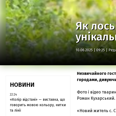
Як лось
унікал
10.06.2025 | 09:25 |
Ред
Незвичайного гостя
городами, дивуючи
НОВИНИ
Фото і відео твари
22:24
Роман Кухарський.
«Колір відстані» — виставка, що
говорить мовою кольору, нитки
та лінії
«Новий житель с. С