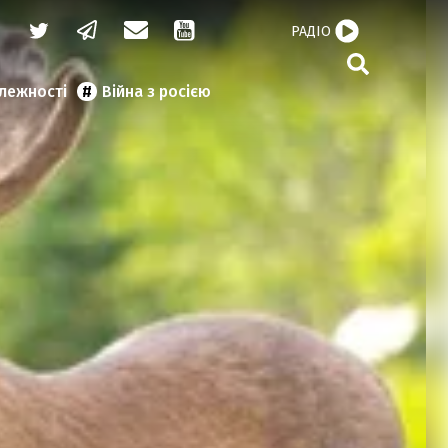
РАДІО
алежності
Війна з росією