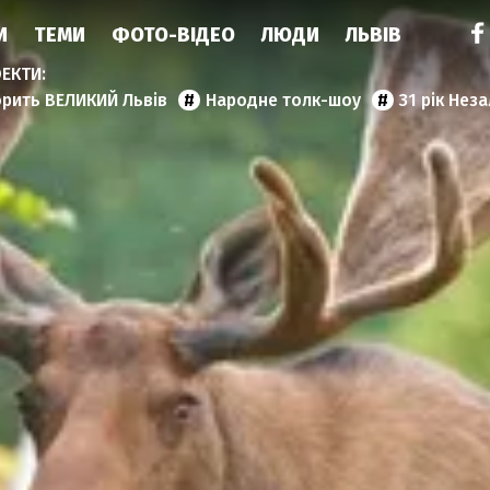
И
ТЕМИ
ФОТО-ВІДЕО
ЛЮДИ
ЛЬВІВ
орить ВЕЛИКИЙ Львів
Народне толк-шоу
31 рік Нез