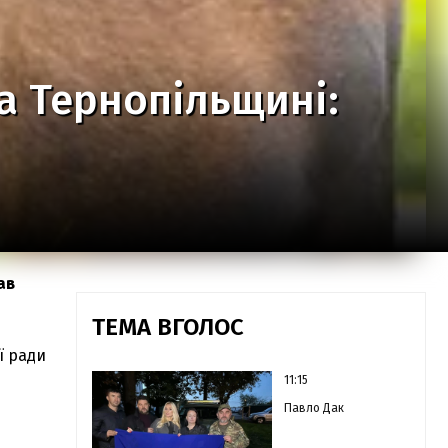
на Тернопільщині:
ав
ТЕМА ВГОЛОС
ї ради
11:15
Павло Дак