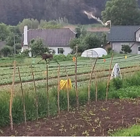
З'явилося відео знищеного ворожого С