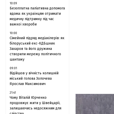
10:09
Безоплатна паліативна допомога
вдома: як українцям отримати
медичну підтримку під час
важкої хвороби
10:00
Сімейний підряд медіакілерів: як
білоруський екс-КДБшник
Захаров та його дружина
створили мережу політичного
шантажу
09:01
Відійшов у вічність колишній
міський голова Золочева
Ярослав Максимович
21:41
Чому Віталій Юрченко
продовжує жити у Швейцарії,
залишаючись недосяжним для
слідства