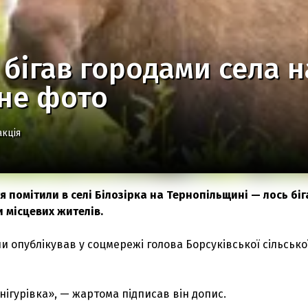
 бігав городами села 
ьне фото
акція
 помітили в селі Білозірка на Тернопільщині — лось біг
 місцевих жителів.
ни опублікував у соцмережі голова Борсуківської сільсько
нігурівка», — жартома підписав він допис.