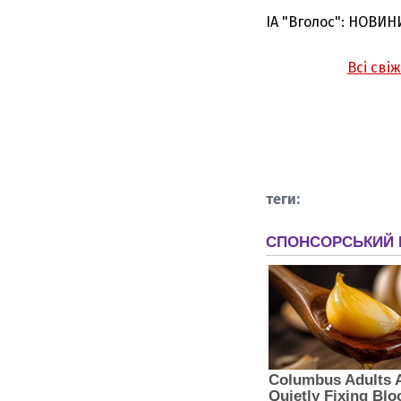
ІА "Вголос": НОВИН
Всі сві