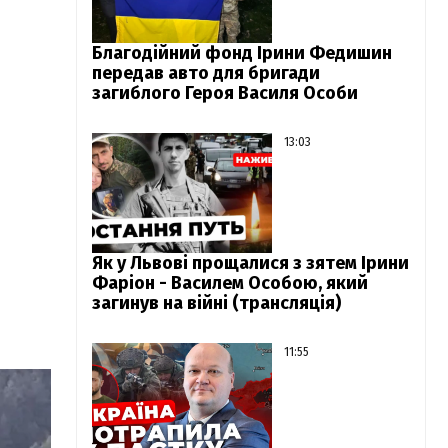
Благодійний фонд Ірини Федишин
передав авто для бригади
загиблого Героя Василя Особи
13:03
Як у Львові прощалися з зятем Ірини
Фаріон - Василем Особою, який
загинув на війні (трансляція)
11:55