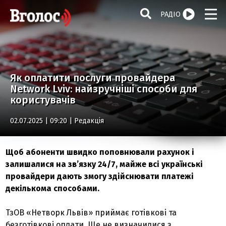
РАДІО
Як оплатити послуги провайдера
Network Lviv: найзручніші способи для
користувачів
02.07.2025 | 09:20 |
Редакція
Щоб абоненти швидко поповнювали рахунок і
залишалися на зв’язку 24/7, майже всі українські
провайдери дають змогу здійснювати платежі
декількома способами.
ТзОВ «Нетворк Львів» приймає готівкові та
безготівкові оплати. Ще не визначилися з