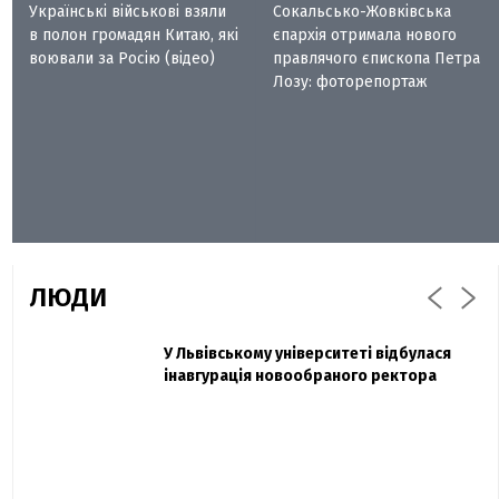
Українські військові взяли
Сокальсько-Жовківська
в полон громадян Китаю, які
єпархія отримала нового
воювали за Росію (відео)
правлячого єпископа Петра
Лозу: фоторепортаж
ЛЮДИ
Захисник "Азовсталі" Діанов вдруге
У Львівському університеті відбулася
Павло Дак
одружився та показав фото з весілля
інавгурація новообраного ректора
«Час не лікує, лише притуплює біль»:
сестра загиблого під Бахмутом Воїна з
Буковини розповіла про брата