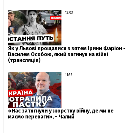
13:03
Як у Львові прощалися з зятем Ірини Фаріон -
Василем Особою, який загинув на війні
(трансляція)
11:55
«Нас затягнули у жорстку війну, де ми не
маємо переваги», - Чалий