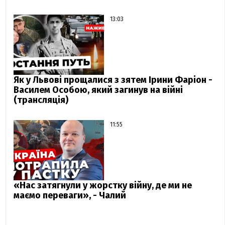
13:03
Як у Львові прощалися з зятем Ірини Фаріон -
Василем Особою, який загинув на війні
(трансляція)
11:55
«Нас затягнули у жорстку війну, де ми не
маємо переваги», - Чалий