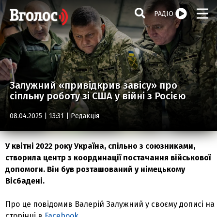
РАДІО
Залужний «привідкрив завісу» про
сіпльну роботу зі США у війні з Росією
08.04.2025 | 13:31 |
Редакція
У квітні 2022 року Україна, спільно з союзниками,
створила центр з координації постачання військової
допомоги. Він був розташований у німецькому
Вісбадені.
Про це повідомив Валерій Залужний у своєму дописі на
сторінці в
Facebook
.