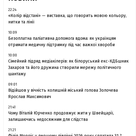
22:24
«Колір відстані» — виставка, що говорить мовою кольору,
нитки та лінії
10:09
Безоплатна паліативна допомога вдома: як українцям
отримати медичну підтримку під час важкої хвороби
10:00
Сімейний підряд медіакілерів: як білоруський екс-КДБшник
Захаров та його дружина створили мережу політичного
шантажу
09:01
Відійшов у вічність колишній міський голова Золочева
Ярослав Максимович
21:41
Чому Віталій Юрченко продовжує жити у Швейцарії,
залишаючись недосяжним для слідства
21:21
Філіп Морріс у першому півріччі 2026 року сплатила 31.7