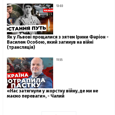
13:03
Як у Львові прощалися з зятем Ірини Фаріон -
Василем Особою, який загинув на війні
(трансляція)
11:55
«Нас затягнули у жорстку війну, де ми не
маємо переваги», - Чалий