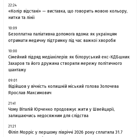
22:24
«Колір відстані» — виставка, що говорить мовою кольору,
нитки та лінії
10:09
Безоплатна паліативна допомога вдома: як українцям
отримати медичну підтримку під час важкої хвороби
10:00
Сімейний підряд медіакілерів: як білоруський екс-КДБшник
Захаров та його дружина створили мережу політичного
шантажу
09:01
Відійшов у вічність колишній міський голова Золочева
Ярослав Максимович
21:41
Чому Віталій Юрченко продовжує жити у Швейцарії,
залишаючись недосяжним для слідства
21:21
Філіп Морріс у першому півріччі 2026 року сплатила 31.7