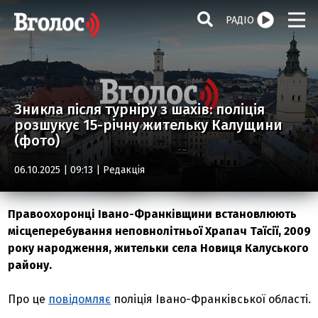
РАДІО
Зникла після турніру з шахів: поліція
розшукує 15-річну жительку Калущини
(фото)
06.10.2025 | 09:13 |
Редакція
Правоохоронці Івано-Франківщини встановлюють
місцеперебування неповнолітньої Храпач Таїсії, 2009
року народження, жительки села Новиця Калуського
району.
Про це
повідомляє
поліція Івано-Франківської області.