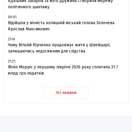
КДБшник Захаров та його дружина створили мережу
політичного шантажу
09:01
Відійшов у вічність колишній міський голова Золочева
Ярослав Максимович
21:41
Чому Віталій Юрченко продовжує жити у Швейцарії,
залишаючись недосяжним для слідства
21:21
Філіп Морріс у першому півріччі 2026 року сплатила 31.7
млрд грн податків
Усі новини