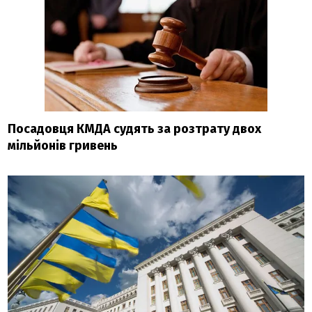
Посадовця КМДА судять за розтрату двох
мільйонів гривень