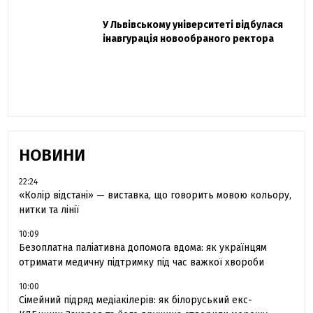
Захисник "Азовсталі" Діанов вдруге
У Львівському університеті відбулася
Павло Дак
одружився та показав фото з весілля
інавгурація новообраного ректора
«Час не лікує, лише притуплює біль»:
сестра загиблого під Бахмутом Воїна з
Буковини розповіла про брата
НОВИНИ
22:24
«Колір відстані» — виставка, що говорить мовою кольору,
нитки та лінії
10:09
Безоплатна паліативна допомога вдома: як українцям
отримати медичну підтримку під час важкої хвороби
10:00
Сімейний підряд медіакілерів: як білоруський екс-