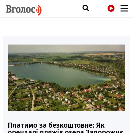
РАДІО
Платимо за безкоштовне: Як
орендарі пляжів озера Задорожнє