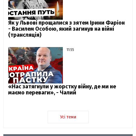
Як у Львові прощалися з зятем Ірини Фаріон
- Василем Особою, який загинув на війні
(трансляція)
11:55
«Нас затягнули у жорстку війну, де ми не
маємо переваги», - Чалий
Усі теми