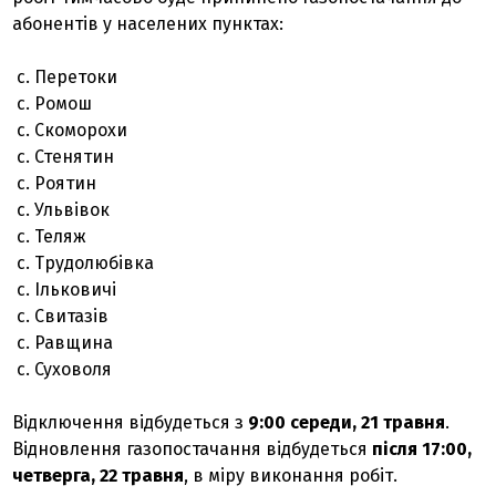
абонентів у населених пунктах:
с. Перетоки
с. Ромош
с. Скоморохи
с. Стенятин
с. Роятин
с. Ульвівок
с. Теляж
с. Трудолюбівка
с. Ільковичі
с. Свитазів
с. Равщина
с. Суховоля
Відключення відбудеться з
9:00 середи, 21 травня
.
Відновлення газопостачання відбудеться
після 17:00,
четверга, 22 травня
, в міру виконання робіт.