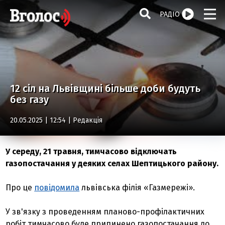
РАДІО
12 сіл на Львівщині більше доби будуть
без газу
20.05.2025 | 12:54 |
Редакція
У середу, 21 травня, тимчасово відключать
газопостачання у деяких селах Шептицького району.
Про це
повідомила
львівська філія «Газмережі».
У зв'язку з проведенням планово-профілактичних
робіт тимчасово буде припинено газопостачання до