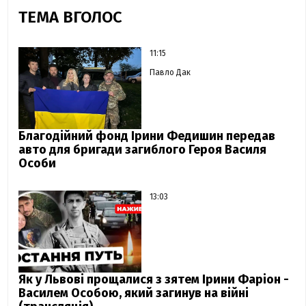
ТЕМА ВГОЛОС
11:15
Павло Дак
Благодійний фонд Ірини Федишин передав
авто для бригади загиблого Героя Василя
Особи
13:03
Як у Львові прощалися з зятем Ірини Фаріон -
Василем Особою, який загинув на війні