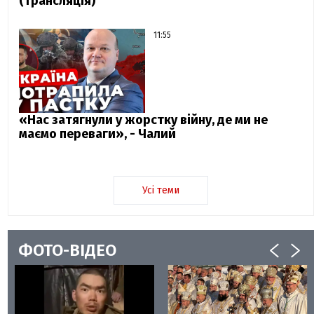
(трансляція)
11:55
«Нас затягнули у жорстку війну, де ми не
маємо переваги», - Чалий
Усі теми
ФОТО-ВІДЕО