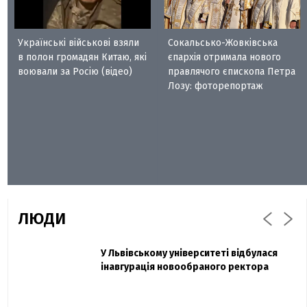
Українські військові взяли
Сокальсько-Жовківська
в полон громадян Китаю, які
єпархія отримала нового
воювали за Росію (відео)
правлячого єпископа Петра
Лозу: фоторепортаж
ЛЮДИ
Захисник "Азовсталі" Діанов вдруге
У Львівському університеті відбулася
Павло Дак
одружився та показав фото з весілля
інавгурація новообраного ректора
«Час не лікує, лише притуплює біль»:
сестра загиблого під Бахмутом Воїна з
Буковини розповіла про брата