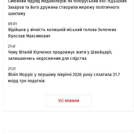
Сімейний підряд медіакілерів: як білоруський екс-КДБшник
Захаров та його дружина створили мережу політичного
шантажу
09:01
Відійшов у вічність колишній міський голова Золочева
Ярослав Максимович
21:41
Чому Віталій Юрченко продовжує жити у Швейцарії,
залишаючись недосяжним для слідства
21:21
Філіп Морріс у першому півріччі 2026 року сплатила 31.7
млрд грн податків
Усі новини