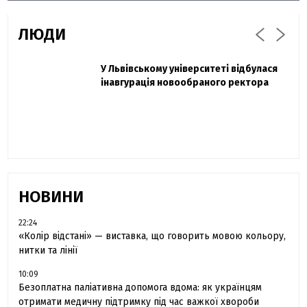
ЛЮДИ
Захисник "Азовсталі" Діанов вдруге
У Львівському університеті відбулася
Павло Дак
одружився та показав фото з весілля
інавгурація новообраного ректора
«Час не лікує, лише притуплює біль»:
сестра загиблого під Бахмутом Воїна з
Буковини розповіла про брата
НОВИНИ
22:24
«Колір відстані» — виставка, що говорить мовою кольору,
нитки та лінії
10:09
Безоплатна паліативна допомога вдома: як українцям
отримати медичну підтримку під час важкої хвороби