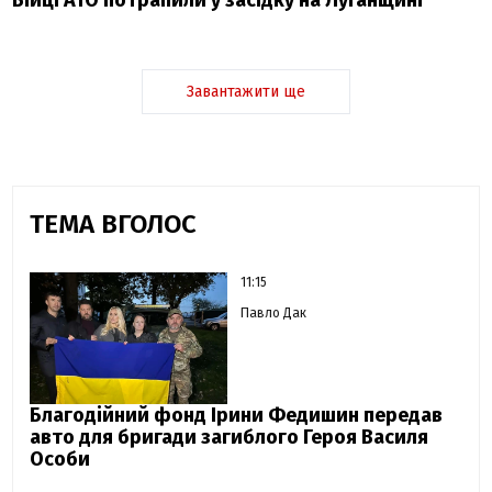
Бійці АТО потрапили у засідку на Луганщині
Завантажити ще
ТЕМА ВГОЛОС
11:15
Павло Дак
Благодійний фонд Ірини Федишин передав
авто для бригади загиблого Героя Василя
Особи