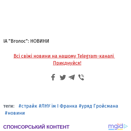
ІА "Вголос": НОВИНИ
Всі свіжі новини на нашому Telegram-каналі
Приєднуйся!
страйк
ЛНУ ім І Франка
уряд Гройсмана
новини