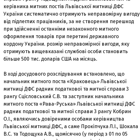
керівника митних постів Львівської митниці ДФС
України систематично отримують неправомірну вигоду
від підлеглих працівників, за не створення перешкод
при здійсненні останніми незаконного митного
оформлення товарів при перетині державного
кордону України. розмір неправомірної вигоди, яку
отримують вищевказані службові особи становить
більше 500 тис. доларів США на місяць.
В ході досудового розслідування встановлено, що
начальник митного поста «Краковець» Львівської
митниці ДФС радник податкової та митної справи 3
рангу Сцісловський С.В. та заступник начальника
митного поста «Рава-Руська» Львівської митниці ДФС
радник податкової та митної справи 3 рангу Кобрин
О.І., являючись довіреними особами керівництва
Львівської митниці ДФС, а саме Прокіпчука Л.І., Шокала
В.С. та Тодощука А.В., щомісячно (у період з 01 по 05