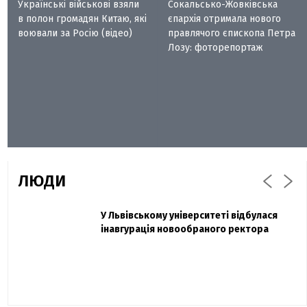
Українські військові взяли
Сокальсько-Жовківська
в полон громадян Китаю, які
єпархія отримала нового
воювали за Росію (відео)
правлячого єпископа Петра
Лозу: фоторепортаж
ЛЮДИ
Захисник "Азовсталі" Діанов вдруге
У Львівському університеті відбулася
Павло Дак
одружився та показав фото з весілля
інавгурація новообраного ректора
«Час не лікує, лише притуплює біль»:
сестра загиблого під Бахмутом Воїна з
Буковини розповіла про брата