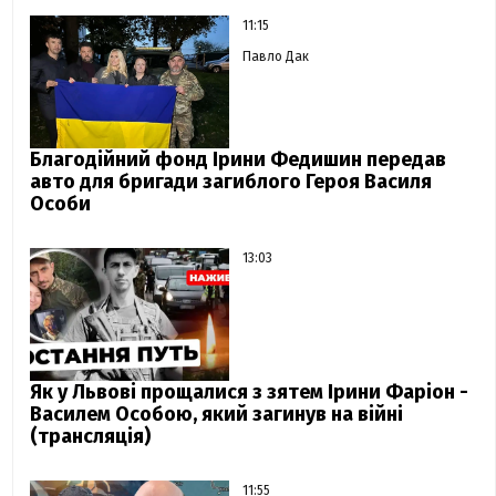
11:15
Павло Дак
Благодійний фонд Ірини Федишин передав
авто для бригади загиблого Героя Василя
Особи
13:03
Як у Львові прощалися з зятем Ірини Фаріон -
Василем Особою, який загинув на війні
(трансляція)
11:55