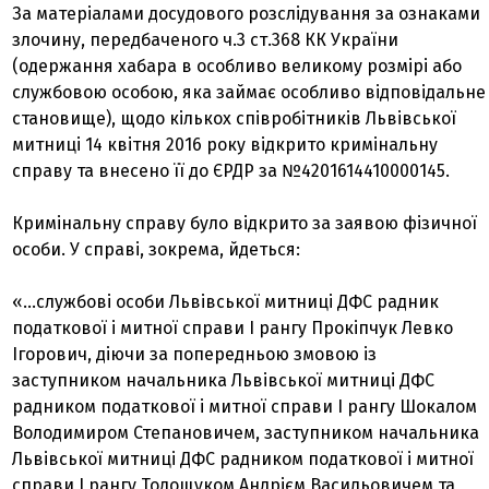
За матеріалами досудового розслідування за ознаками
злочину, передбаченого ч.3 ст.368 КК України
(одержання хабара в особливо великому розмірі або
службовою особою, яка займає особливо відповідальне
становище), щодо кількох співробітників Львівської
митниці 14 квітня 2016 року відкрито кримінальну
справу та внесено її до ЄРДР за №4201614410000145.
Кримінальну справу було відкрито за заявою фізичної
особи. У справі, зокрема, йдеться:
«…службові особи Львівської митниці ДФС радник
податкової і митної справи І рангу Прокіпчук Левко
Ігорович, діючи за попередньою змовою із
заступником начальника Львівської митниці ДФС
радником податкової і митної справи І рангу Шокалом
Володимиром Степановичем, заступником начальника
Львівської митниці ДФС радником податкової і митної
справи І рангу Тодощуком Андрієм Васильовичем та