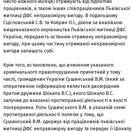
число кожного місяця) отримують від підлеглих
працівників, а також інших співпрацівників Львівської
митниці ДФС неправомірну вигоду. В подальшому
Сцісловський С.В. та Кобрин О.І., діючи за вказівкою
вищевказаного керівництва Львівської митниці ДФС
України, передають останнім отриману неправомірну
вигоду, при цьому частину отриманої неправомірної
вигоди залишать собі.
Крім того, встановлено, що вчинення указаного
кримінального правопорушення причетний у тому
числі, громадянин України Сушинський В.М. (який за
оперативною інформацією являється двоюрідним
братом дружини Шокала В.С.), якого Шокало В.С.
залучив до вказаної протиправної діяльності в якості
посередника. Роль Сушинського В.М. в указаній схемі
протиправної діяльності полягає у тому, що
Сушинський В.М. одержує від працівників львівської
митниці ДФС неправомірну вигоду та передає її Шокалу