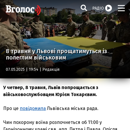
РАДІО
8 травня у Львові прощатимуться із
полеглим військовим
07.05.2025 | 19:54 |
Редакція
У четвер, 8 травня, Львів попрощається з
військовослужбовцем Юрієм Токарєвим.
Про це
повідомила
Львівська міська рада.
Чин похорону воїна розпочнеться об 11:00 у
Гарнізонному храмі свв. апп. Петра і Павла. Опісля,