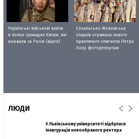
Українські військові взяли
Сокальсько-Жовківська
в полон громадян Китаю, які
єпархія отримала нового
воювали за Росію (відео)
правлячого єпископа Петра
Лозу: фоторепортаж
ЛЮДИ
Захисник "Азовсталі" Діанов вдруге
У Львівському університеті відбулася
Павло Дак
одружився та показав фото з весілля
інавгурація новообраного ректора
«Час не лікує, лише притуплює біль»: