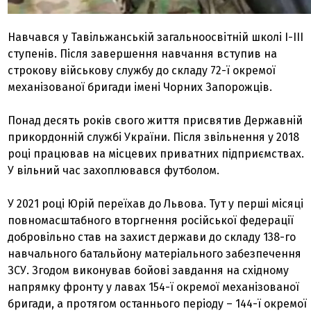
Навчався у Тавільжанській загальноосвітній школі І-ІІІ
ступенів. Після завершення навчання вступив на
строкову військову службу до складу 72-ї окремої
механізованої бригади імені Чорних Запорожців.
Понад десять років свого життя присвятив Державній
прикордонній службі України. Після звільнення у 2018
році працював на місцевих приватних підприємствах.
У вільний час захоплювався футболом.
У 2021 році Юрій переїхав до Львова. Тут у перші місяці
повномасштабного вторгнення російської федерації
добровільно став на захист держави до складу 138-го
навчального батальйону матеріального забезпечення
ЗСУ. Згодом виконував бойові завдання на східному
напрямку фронту у лавах 154-ї окремої механізованої
бригади, а протягом останнього періоду – 144-ї окремої