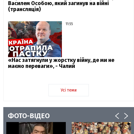
Василем Особою, який загинув на війні
(трансляція)
11:55
«Нас затягнули у жорстку війну, де ми не
маємо переваги», - Чалий
Усі теми
ФОТО-ВІДЕО