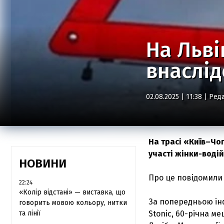
На Льві
внаслід
02.08.2025 | 11:38 |
Реда
На трасі «Київ–Чо
участі жінки-воді
НОВИНИ
Про це повідомили 
22:24
«Колір відстані» — виставка, що
За попередньою інф
говорить мовою кольору, нитки
та лінії
Stonic, 60-річна м