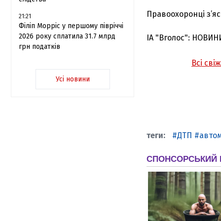
Правоохоронці з’я
21:21
Філіп Морріс у першому півріччі
2026 року сплатила 31.7 млрд
ІА "Вголос": НОВИН
грн податків
Всі сві
Усі новини
ДТП
автом