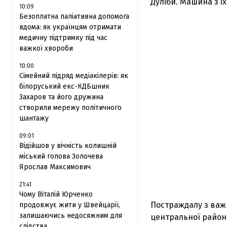
Дуліби. Машина з’їх
10:09
Безоплатна паліативна допомога
вдома: як українцям отримати
медичну підтримку під час
важкої хвороби
10:00
Сімейний підряд медіакілерів: як
білоруський екс-КДБшник
Захаров та його дружина
створили мережу політичного
шантажу
09:01
Відійшов у вічність колишній
міський голова Золочева
Ярослав Максимович
21:41
Чому Віталій Юрченко
Постраждалу з важк
продовжує жити у Швейцарії,
залишаючись недосяжним для
центральної районн
слідства