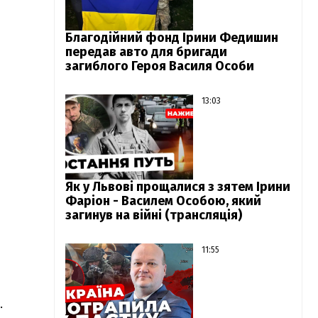
Благодійний фонд Ірини Федишин
передав авто для бригади
загиблого Героя Василя Особи
13:03
Як у Львові прощалися з зятем Ірини
Фаріон - Василем Особою, який
загинув на війні (трансляція)
11:55
.