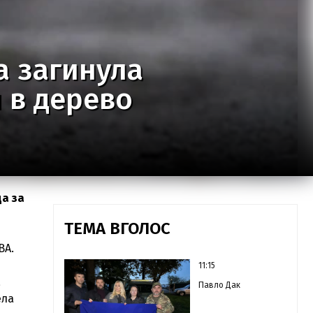
а загинула
я в дерево
да за
ТЕМА ВГОЛОС
ВА.
11:15
a
Павло Дак
ела