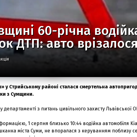
вщині 60-річна водійк
ок ДТП: авто врізалос
кція
п» у Стрийському районі сталася смертельна автоприго
йки з Сумщини.
у департаменті з питань цивільного захисту Львівської О
ормацією, 1 серпня близько 10:44 водійка автомобіля Ki
ешканка міста Суми, не впоралася з керуванням поблизу с