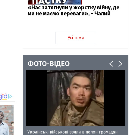
«Нас затягнули у жорстку війну, де
ми не маємо переваги», - Чалий
Усі теми
ФОТО-ВІДЕО
у-35
Українські військові взяли в полон громадян