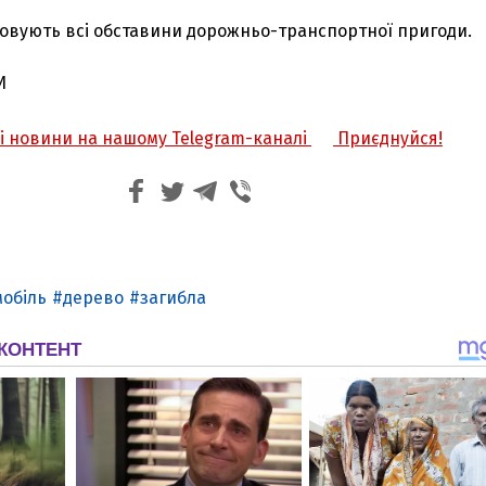
совують всі обставини дорожньо-транспортної пригоди.
И
жі новини на нашому Telegram-каналі
Приєднуйся!
обіль
дерево
загибла
З'явилося відео знищеного ворожого С