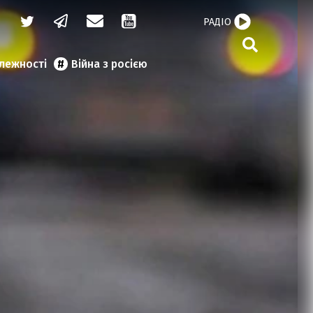
РАДІО
алежності
Війна з росією