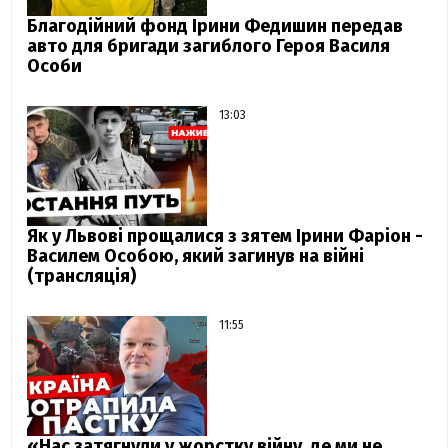
Благодійний фонд Ірини Федишин передав
авто для бригади загиблого Героя Василя
Особи
13:03
Як у Львові прощалися з зятем Ірини Фаріон -
Василем Особою, який загинув на війні
(трансляція)
11:55
«Нас затягнули у жорстку війну, де ми не