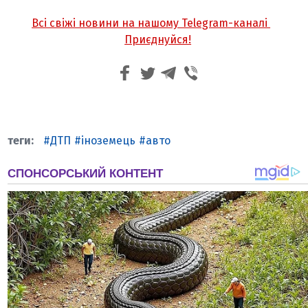
Всі свіжі новини на нашому Telegram-каналі
Приєднуйся!
ДТП
іноземець
авто