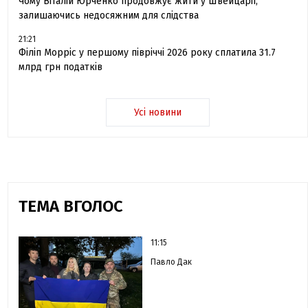
Чому Віталій Юрченко продовжує жити у Швейцарії,
залишаючись недосяжним для слідства
21:21
Філіп Морріс у першому півріччі 2026 року сплатила 31.7
млрд грн податків
Усі новини
ТЕМА ВГОЛОС
11:15
Павло Дак