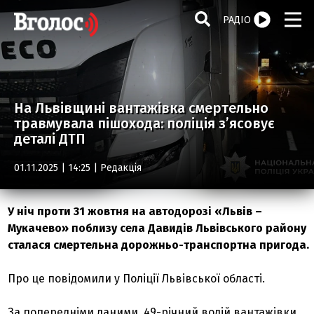
РАДІО
На Львівщині вантажівка смертельно
травмувала пішохода: поліція з’ясовує
деталі ДТП
01.11.2025 | 14:25 |
Редакція
У ніч проти 31 жовтня на автодорозі «Львів –
Мукачево» поблизу села Давидів Львівського району
сталася смертельна дорожньо-транспортна пригода.
Про це повідомили у Поліції Львівської області.
За попередніми даними, 49-річний водій вантажівки