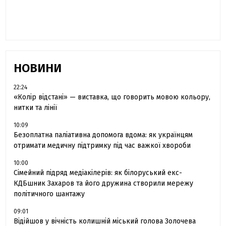
сестра загиблого під Бахмутом Воїна з
Буковини розповіла про брата
НОВИНИ
22:24
«Колір відстані» — виставка, що говорить мовою кольору,
нитки та лінії
10:09
Безоплатна паліативна допомога вдома: як українцям
отримати медичну підтримку під час важкої хвороби
10:00
Сімейний підряд медіакілерів: як білоруський екс-
КДБшник Захаров та його дружина створили мережу
політичного шантажу
09:01
Відійшов у вічність колишній міський голова Золочева