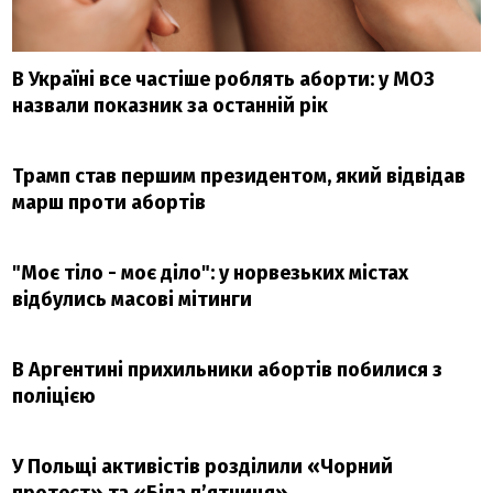
В Україні все частіше роблять аборти: у МОЗ
назвали показник за останній рік
Трамп став першим президентом, який відвідав
марш проти абортів
"Моє тіло - моє діло": у норвезьких містах
відбулись масові мітинги
В Аргентині прихильники абортів побилися з
поліцією
У Польщі активістів розділили «Чорний
протест» та «Біла п’ятниця»