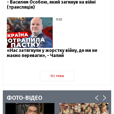
- Василем Особою, який загинув на війні
(трансляція)
11:55
«Нас затягнули у жорстку війну, де ми не
маємо переваги», - Чалий
Усі теми
ФОТО-ВІДЕО