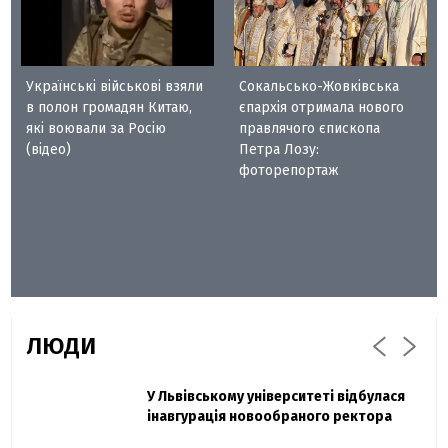
Українські військові взяли
Сокальсько-Жовківська
в полон громадян Китаю,
єпархія отримала нового
які воювали за Росію
правлячого єпископа
(відео)
Петра Лозу:
фоторепортаж
ЛЮДИ
Захисник "Азовсталі" Діанов вдруге
У Львівському університеті відбулася
Павло Дак
одружився та показав фото з весілля
інавгурація новообраного ректора
«Час не лікує, лише притуплює біль»: