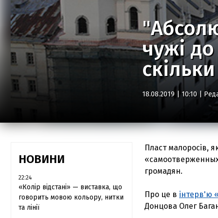
"Абсолю
чужі до
скільки
18.08.2019 | 10:10 |
Ред
Пласт малоросів, як
НОВИНИ
«самоотверженных»
громадян.
22:24
«Колір відстані» — виставка, що
Про це в
інтерв'ю 
говорить мовою кольору, нитки
Донцова Олег Баган
та лінії