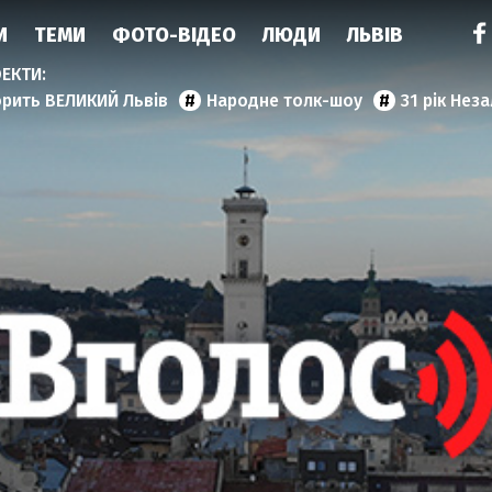
И
ТЕМИ
ФОТО-ВІДЕО
ЛЮДИ
ЛЬВІВ
орить ВЕЛИКИЙ Львів
Народне толк-шоу
31 рік Нез