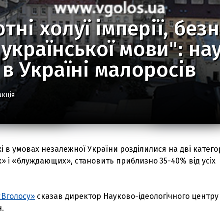
тні холуї імперії, без
 української мови": на
 в Україні малоросів
акція
і в умовах незалежної України розділилися на дві категор
 і «блуждающих», становить приблизно 35-40% від усіх
«Вголосу»
сказав директор Науково-ідеологічного центру і
.