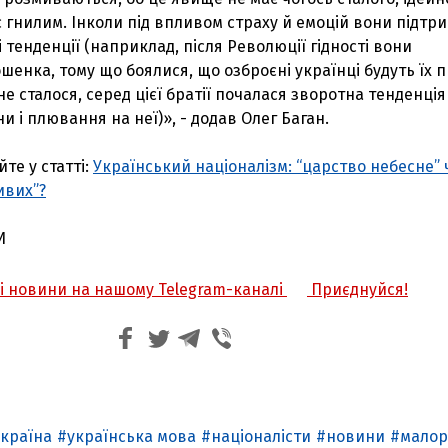
 гнилим. Інколи під впливом страху й емоцій вони підтр
 тенденції (наприклад, після Революції гідності вони
шенка, тому що боялися, що озброєні українці будуть їх 
не сталося, серед цієї братії почалася зворотна тенденція
и і плювання на неї)», - додав Олег Баган.
те у статті:
Український націоналізм: “царство небесне” 
ивих”?
И
жі новини на нашому Telegram-каналі
Приєднуйся!
країна
українська мова
націоналісти
новини
малор