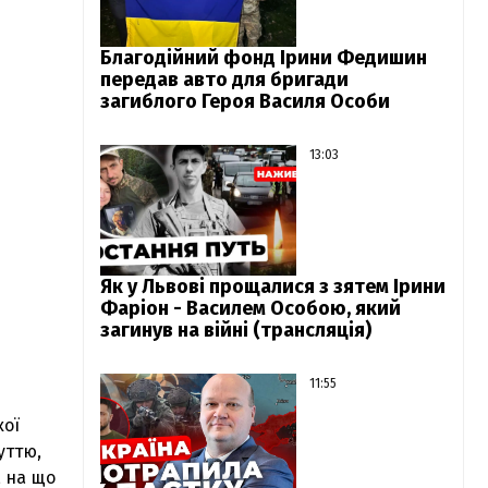
Благодійний фонд Ірини Федишин
передав авто для бригади
загиблого Героя Василя Особи
13:03
Як у Львові прощалися з зятем Ірини
Фаріон - Василем Особою, який
загинув на війні (трансляція)
11:55
кої
уттю,
, на що