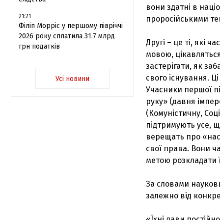
вони здатні в наці
21:21
проросійськими тен
Філіп Морріс у першому півріччі
2026 року сплатила 31.7 млрд
Другі – це ті, які 
грн податків
мовою, цікавляться
застерігати, як заб
свого існування. Ці
Усі новини
Учасники першої пі
руку» (давня імперс
(Комуністичну, Соці
підтримують усе, щ
верещать про «наст
свої права. Вони ч
метою розкладати ї
За словами науковц
залежно від конкре
«Їхні лави постійн