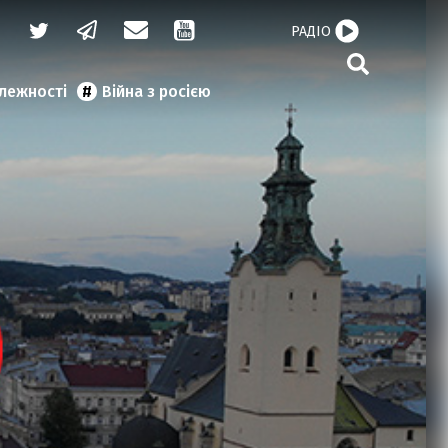
РАДІО
алежності
Війна з росією