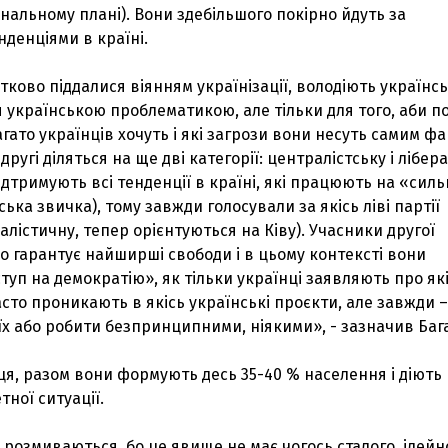
ональному плані). Вони здебільшого покірно йдуть за
денціями в країні.
частково піддалися віянням українізації, володіють українс
 українською проблематикою, але тільки для того, аби п
агато українців хочуть і які загрози вони несуть самим ф
 другі діляться на ще дві категорії: централістську і лібер
дтримують всі тенденції в країні, які працюють на «силь
ька звичка), тому завжди голосували за якісь ліві партії
алістичну, тепер орієнтуються на Ківу). Учасники другої
о гарантує найширші свободи і в цьому контексті вони
уп на демократію», як тільки українці заявляють про як
асто проникають в якісь українські проєкти, але завжди –
х або робити безпринципними, ніякими», - зазначив Баг
я, разом вони формують десь 35-40 % населення і діють
тної ситуації.
З'явилося відео знищеного ворожого С
о розмиваються, бо це явище не має чогось сталого, ідейн