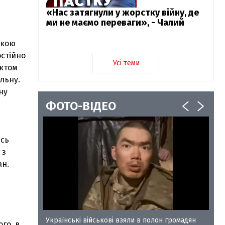
«Нас затягнули у жорстку війну, де
ми не маємо переваги», - Чалий
ькою
остійно
Усі теми
актом
альну.
ну
ФОТО-ВІДЕО
ісь
 з
ан.
у-35
Українські військові взяли в полон громадян
ого, в