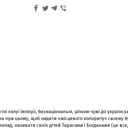
ні холуї імперії, безнаціональні, цілком чужі до українсь
оча при цьому, щоб надати «місцевого колориту» своєму б
клад, називати своїх дітей Тарасами і Богданами (це все