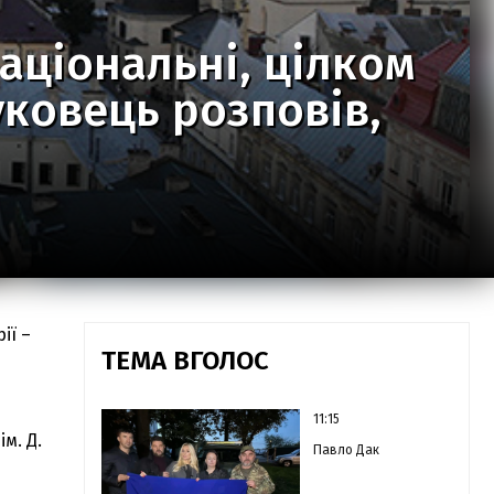
національні, цілком
уковець розповів,
ії –
ТЕМА ВГОЛОС
11:15
м. Д.
Павло Дак