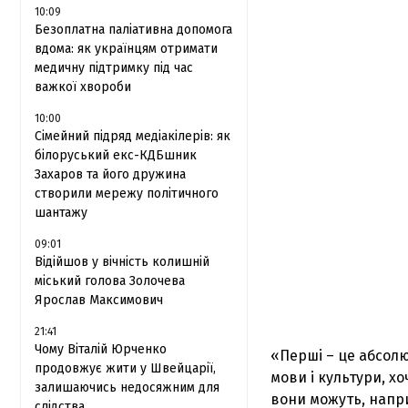
10:09
Безоплатна паліативна допомога
вдома: як українцям отримати
медичну підтримку під час
важкої хвороби
10:00
Сімейний підряд медіакілерів: як
білоруський екс-КДБшник
Захаров та його дружина
створили мережу політичного
шантажу
09:01
Відійшов у вічність колишній
міський голова Золочева
Ярослав Максимович
21:41
Чому Віталій Юрченко
«Перші – це абсолют
продовжує жити у Швейцарії,
мови і культури, х
залишаючись недосяжним для
вони можуть, напри
слідства