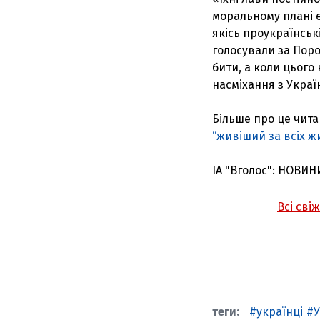
моральному плані є
якісь проукраїнські
голосували за Поро
бити, а коли цього 
насміхання з Україн
Більше про це читай
“живіший за всіх ж
ІА "Вголос": НОВИН
Всі сві
українці
У