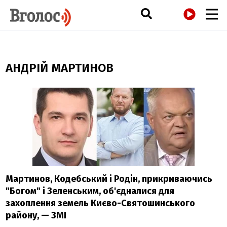
РАДІО
АНДРІЙ МАРТИНОВ
Мартинов, Кодебський і Родін, прикриваючись
"Богом" і Зеленським, об'єдналися для
захоплення земель Києво-Святошинського
району, — ЗМІ