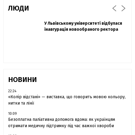
ЛЮДИ
Захисник "Азовсталі" Діанов вдруге
У Львівському університеті відбулася
Павло Дак
одружився та показав фото з весілля
інавгурація новообраного ректора
«Час не лікує, лише притуплює біль»:
сестра загиблого під Бахмутом Воїна з
Буковини розповіла про брата
НОВИНИ
22:24
«Колір відстані» — виставка, що говорить мовою кольору,
нитки та лінії
10:09
Безоплатна паліативна допомога вдома: як українцям
отримати медичну підтримку під час важкої хвороби