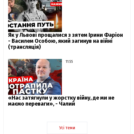
Як у Львові прощалися з зятем Ірини Фаріон
- Василем Особою, який загинув на війні
(трансляція)
11:55
«Нас затягнули у жорстку війну, де ми не
маємо переваги», - Чалий
Усі теми