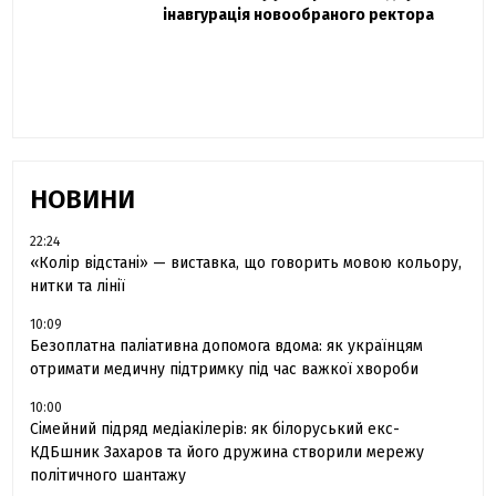
одружився та показав фото з весілля
інавгурація новообраного ректора
«Час не лікує, лише притуплює біль»:
сестра загиблого під Бахмутом Воїна з
Буковини розповіла про брата
НОВИНИ
22:24
«Колір відстані» — виставка, що говорить мовою кольору,
нитки та лінії
10:09
Безоплатна паліативна допомога вдома: як українцям
отримати медичну підтримку під час важкої хвороби
10:00
Сімейний підряд медіакілерів: як білоруський екс-
КДБшник Захаров та його дружина створили мережу
політичного шантажу