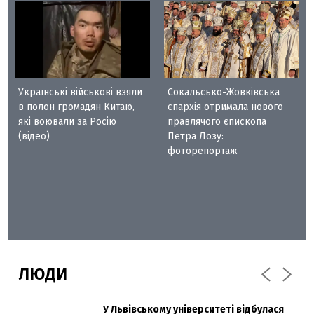
Українські військові взяли
Сокальсько-Жовківська
в полон громадян Китаю,
єпархія отримала нового
які воювали за Росію
правлячого єпископа
(відео)
Петра Лозу:
фоторепортаж
ЛЮДИ
Захисник "Азовсталі" Діанов вдруге
У Львівському університеті відбулася
Павло Дак