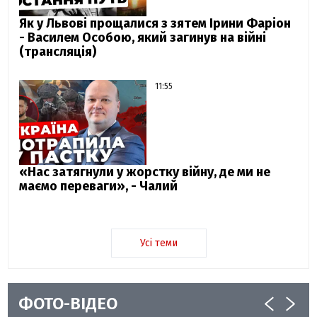
Як у Львові прощалися з зятем Ірини Фаріон
- Василем Особою, який загинув на війні
(трансляція)
11:55
«Нас затягнули у жорстку війну, де ми не
маємо переваги», - Чалий
Усі теми
ФОТО-ВІДЕО