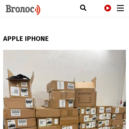
РАДІО
APPLE IPHONE