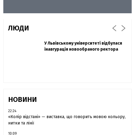
ЛЮДИ
Захисник "Азовсталі" Діанов вдруге
У Львівському університеті відбулася
Павло Дак
одружився та показав фото з весілля
інавгурація новообраного ректора
«Час не лікує, лише притуплює біль»:
сестра загиблого під Бахмутом Воїна з
Буковини розповіла про брата
НОВИНИ
22:24
«Колір відстані» — виставка, що говорить мовою кольору,
нитки та лінії
10:09