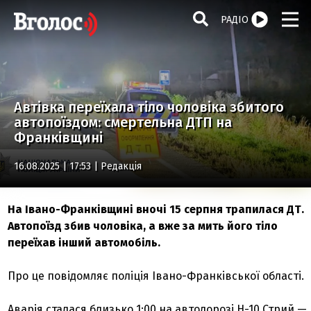
РАДІО
Автівка переїхала тіло чоловіка збитого
автопоїздом: смертельна ДТП на
Франківщині
16.08.2025 | 17:53 |
Редакція
На Івано-Франківщині вночі 15 серпня трапилася ДТ.
Автопоїзд збив чоловіка, а вже за мить його тіло
переїхав інший автомобіль.
Про це повідомляє поліція Івано-Франківської області.
Аварія сталася близько 1:00 на автодорозі Н-10 Стрий —