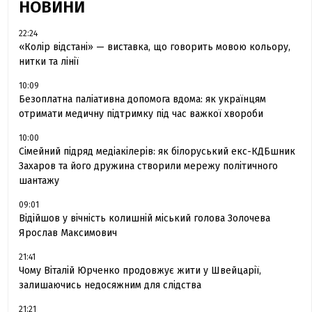
НОВИНИ
22:24
«Колір відстані» — виставка, що говорить мовою кольору,
нитки та лінії
10:09
Безоплатна паліативна допомога вдома: як українцям
отримати медичну підтримку під час важкої хвороби
10:00
Сімейний підряд медіакілерів: як білоруський екс-КДБшник
Захаров та його дружина створили мережу політичного
шантажу
09:01
Відійшов у вічність колишній міський голова Золочева
Ярослав Максимович
21:41
Чому Віталій Юрченко продовжує жити у Швейцарії,
залишаючись недосяжним для слідства
21:21