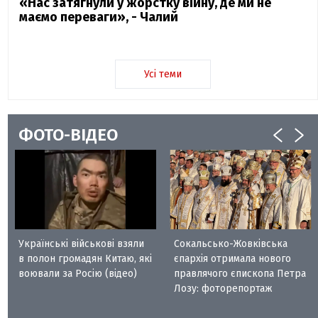
«Нас затягнули у жорстку війну, де ми не
маємо переваги», - Чалий
Усі теми
ФОТО-ВІДЕО
Українські військові взяли
Сокальсько-Жовківська
в полон громадян Китаю, які
єпархія отримала нового
воювали за Росію (відео)
правлячого єпископа Петра
Лозу: фоторепортаж