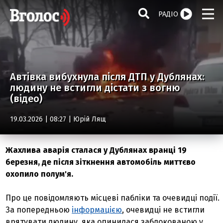
РАДІО
Автівка вибухнула після ДТП у Дублянах:
людину не встигли дістати з вогню
(відео)
19.03.2026 | 08:27 |
Юрій Лящ
Жахлива аварія сталася у Дублянах вранці 19
березня, де після зіткнення автомобіль миттєво
охопило полум'я.
Про це повідомляють місцеві пабліки та очевидці події.
За попередньою
інформацією
, очевидці не встигли
врятувати людину, яка опинилася заблокованою у