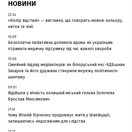
НОВИНИ
22:24
«Колір відстані» — виставка, що говорить мовою кольору,
нитки та лінії
10:09
Безоплатна паліативна допомога вдома: як українцям
отримати медичну підтримку під час важкої хвороби
10:00
Сімейний підряд медіакілерів: як білоруський екс-КДБшник
Захаров та його дружина створили мережу політичного
шантажу
09:01
Відійшов у вічність колишній міський голова Золочева
Ярослав Максимович
21:41
Чому Віталій Юрченко продовжує жити у Швейцарії,
залишаючись недосяжним для слідства
21:21