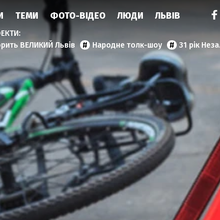
И
ТЕМИ
ФОТО-ВІДЕО
ЛЮДИ
ЛЬВІВ
орить ВЕЛИКИЙ Львів
Народне толк-шоу
31 рік Нез