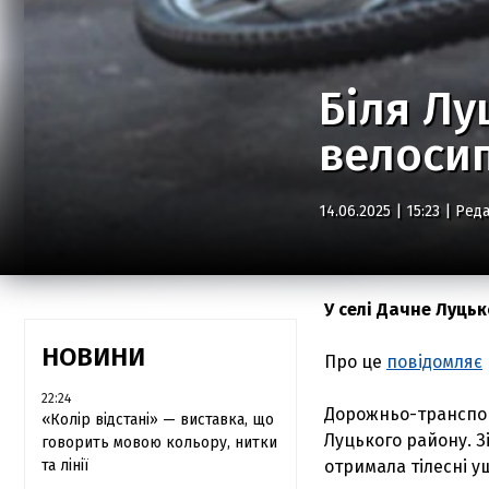
Біля Лу
велоси
14.06.2025 | 15:23 |
Реда
У селі Дачне Луцьк
НОВИНИ
Про це
повідомляє
22:24
Дорожньо-транспорт
«Колір відстані» — виставка, що
Луцького району. З
говорить мовою кольору, нитки
та лінії
отримала тілесні 