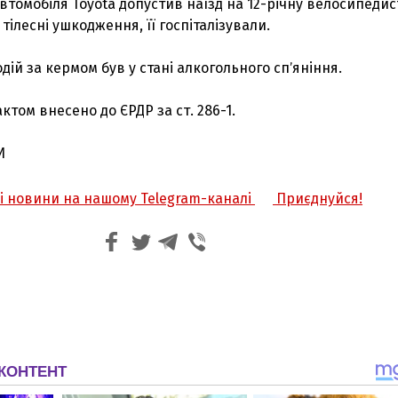
автомобіля Toyota допустив наїзд на 12-річну велосипедис
тілесні ушкодження, її госпіталізували.
дій за кермом був у стані алкогольного спʼяніння.
ктом внесено до ЄРДР за ст. 286-1.
И
жі новини на нашому Telegram-каналі
Приєднуйся!
З'явилося відео знищеного ворожого С