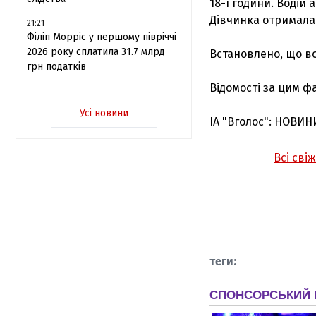
18-ї години. Водій 
Дівчинка отримала 
21:21
Філіп Морріс у першому півріччі
2026 року сплатила 31.7 млрд
Встановлено, що во
грн податків
Відомості за цим фа
Усі новини
ІА "Вголос": НОВИН
Всі сві