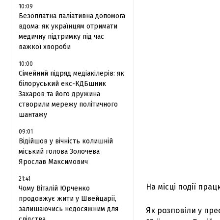
10:09
Безоплатна паліативна допомога
вдома: як українцям отримати
медичну підтримку під час
важкої хвороби
10:00
Сімейний підряд медіакілерів: як
білоруський екс-КДБшник
Захаров та його дружина
створили мережу політичного
шантажу
09:01
Відійшов у вічність колишній
міський голова Золочева
Ярослав Максимович
21:41
На місці події пра
Чому Віталій Юрченко
продовжує жити у Швейцарії,
залишаючись недосяжним для
Як розповіли у пре
слідства