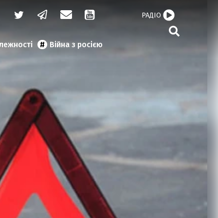
РАДІО
алежності
Війна з росією