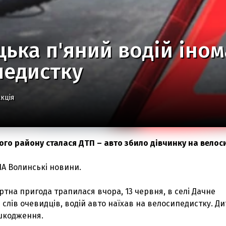
цька п'яний водій іно
педистку
кція
ого району сталася ДТП – авто збило дівчинку на велос
ІА Волинські новини.
на пригода трапилася вчора, 13 червня, в селі Дачне
і слів очевидців, водій авто наїхав на велосипедистку. Д
ушкодження.