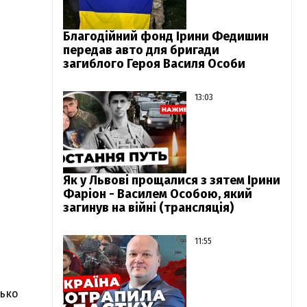
Благодійний фонд Ірини Федишин
передав авто для бригади
загиблого Героя Василя Особи
13:03
Як у Львові прощалися з зятем Ірини
Фаріон - Василем Особою, який
загинув на війні (трансляція)
11:55
зько