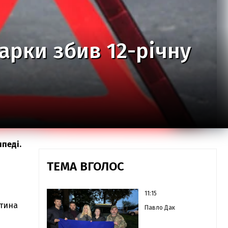
марки збив 12-річну
ипеді.
ТЕМА ВГОЛОС
11:15
итина
Павло Дак