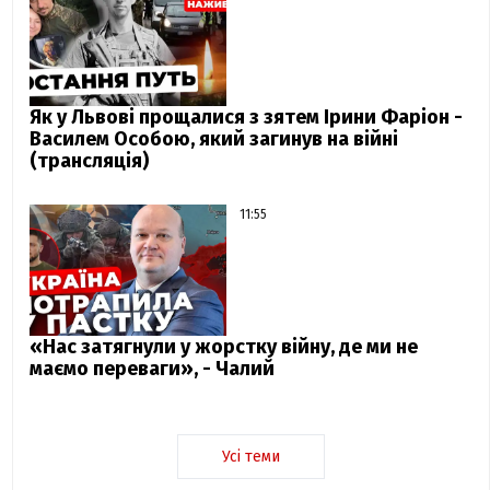
Як у Львові прощалися з зятем Ірини Фаріон -
Василем Особою, який загинув на війні
(трансляція)
11:55
«Нас затягнули у жорстку війну, де ми не
маємо переваги», - Чалий
Усі теми