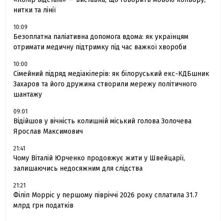
нитки та лінії
10:09
Безоплатна паліативна допомога вдома: як українцям
отримати медичну підтримку під час важкої хвороби
10:00
Сімейний підряд медіакілерів: як білоруський екс-КДБшник
Захаров та його дружина створили мережу політичного
шантажу
09:01
Відійшов у вічність колишній міський голова Золочева
Ярослав Максимович
21:41
Чому Віталій Юрченко продовжує жити у Швейцарії,
залишаючись недосяжним для слідства
21:21
Філіп Морріс у першому півріччі 2026 року сплатила 31.7
млрд грн податків