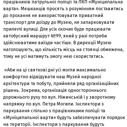
працівників патрульної поліції та ЛКП «Муніципальна
варта». Мешканців просять з розумінням поставитись
до прохання не використовувати приватний
транспорт для доїзду до Музею, не запарковувати
прилеглі вулиці. Для усіх охочих буде працювати
автобусний маршрут №99, який у разі потреби
здійснюватиме виїзди частіше. В дирекції Музею
наголошують, що кількість місць на стоянці обмежена,
тому не усі матимуть змогу нею скористатись.
«Аби на ці святкові дні усі могли максимально
комфортно відвідувати наш Музей народної
архітектури та побуту, прийняли ряд організаційних
рішень. Зокрема, організація одностороннього
дорожнього руху по вул. Ніжинській і у зворотному
напрямку по вул. Петра Могили. Інспектори з
паркування спільно з працівниками поліції та
«Муніципальної варти» будуть забезпечувати порядок
на території. Інспектори з паркування будуть