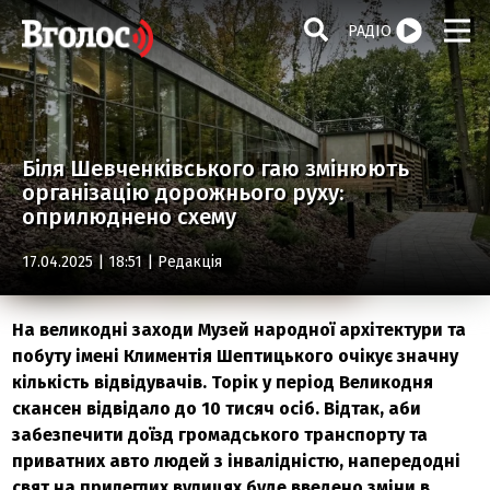
РАДІО
Біля Шевченківського гаю змінюють
організацію дорожнього руху:
оприлюднено схему
17.04.2025 | 18:51 |
Редакція
На великодні заходи Музей народної архітектури та
побуту імені Климентія Шептицького очікує значну
кількість відвідувачів. Торік у період Великодня
скансен відвідало до 10 тисяч осіб. Відтак, аби
забезпечити доїзд громадського транспорту та
приватних авто людей з інвалідністю, напередодні
свят на прилеглих вулицях буде введено зміни в