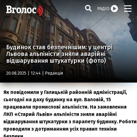
РАДІО
Будинок став безпечнішим: у центрі
Львова альпіністи зняли аварійні
відшарування штукатурки (фото)
20.08.2025 | 12:44 |
Редакція
Як повідомили у Галицькій районній адміністрації,
сьогодні на даху будинку на вул. Валовій, 15
працювали промислові альпіністи. На замовлення
ЛКП «Старий Львів» альпіністи зняли аварійні
відшарування штукатурки з парапету будинку. Роботи
проводили з дотриманням усіх правил техніки
безпеки.