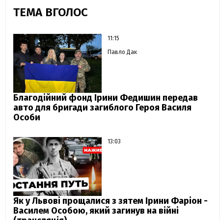
ТЕМА ВГОЛОС
11:15
Павло Дак
Благодійний фонд Ірини Федишин передав
авто для бригади загиблого Героя Василя
Особи
13:03
Як у Львові прощалися з зятем Ірини Фаріон -
Василем Особою, який загинув на війні