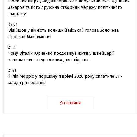
Сімейний підряд медіакілерів: як білоруський екс-КДБшник
Захаров та його дружина створили мережу політичного
шантажу
09:01
Відійшов у вічність колишній міський голова Золочева
Ярослав Максимович
21:41
Чому Віталій Юрченко продовжує жити у Швейцарії,
залишаючись недосяжним для слідства
21:21
Філіп Морріс у першому півріччі 2026 року сплатила 31.7
млрд грн податків
Усі новини