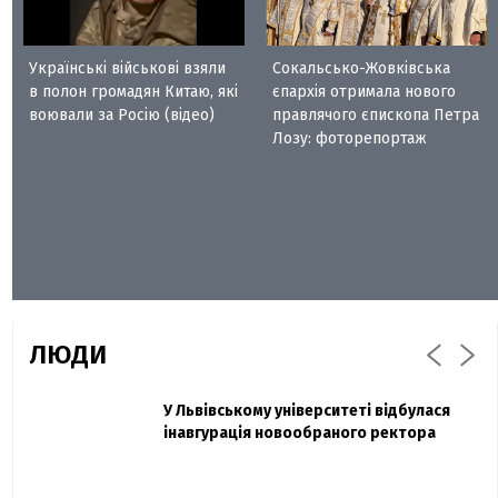
Українські військові взяли
Сокальсько-Жовківська
в полон громадян Китаю, які
єпархія отримала нового
воювали за Росію (відео)
правлячого єпископа Петра
Лозу: фоторепортаж
ЛЮДИ
Захисник "Азовсталі" Діанов вдруге
У Львівському університеті відбулася
Павло Дак
одружився та показав фото з весілля
інавгурація новообраного ректора
«Час не лікує, лише притуплює біль»:
сестра загиблого під Бахмутом Воїна з
Буковини розповіла про брата