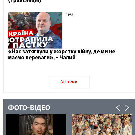
(трансляція)
11:55
«Нас затягнули у жорстку війну, де ми не
маємо переваги», - Чалий
Усі теми
ФОТО-ВІДЕО