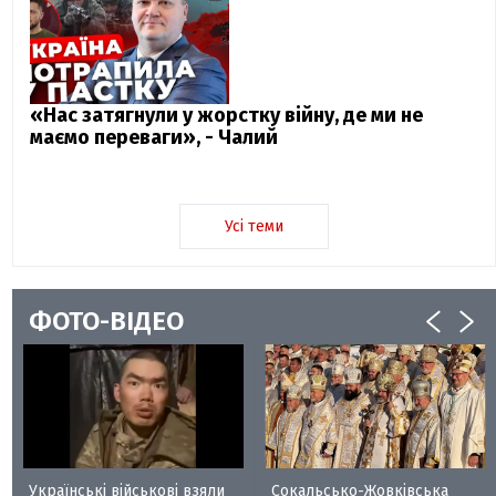
«Нас затягнули у жорстку війну, де ми не
маємо переваги», - Чалий
Усі теми
ФОТО-ВІДЕО
Українські військові взяли
Сокальсько-Жовківська