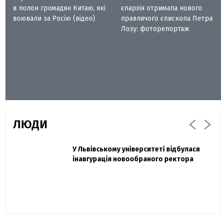
в полон громадян Китаю, які
єпархія отримала нового
воювали за Росію (відео)
правлячого єпископа Петра
Лозу: фоторепортаж
ЛЮДИ
Захисник "Азовсталі" Діанов вдруге
У Львівському університеті відбулася
Павло Дак
одружився та показав фото з весілля
інавгурація новообраного ректора
«Час не лікує, лише притуплює біль»:
сестра загиблого під Бахмутом Воїна з
Буковини розповіла про брата