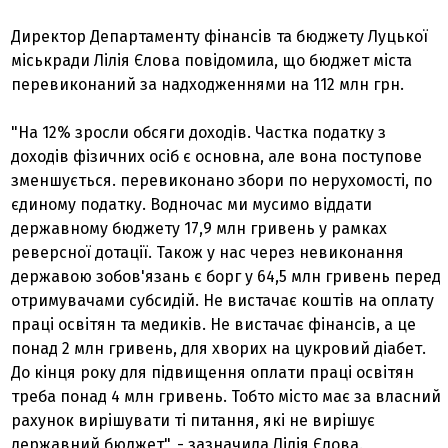
Директор Департаменту фінансів та бюджету Луцької
міськради Лілія Єлова повідомила, що бюджет міста
перевиконаний за надходженнями на 112 млн грн.
"На 12% зросли обсяги доходів. Частка податку з
доходів фізичних осіб є основна, але вона поступове
зменшується. перевиконано збори по нерухомості, по
єдиному податку. Водночас ми мусимо віддати
державному бюджету 17,9 млн гривень у рамках
реверсної дотації. Також у нас через невиконання
державою зобов'язань є борг у 64,5 млн гривень перед
отримувачами субсидій. Не вистачає коштів на оплату
праці освітян та медиків. Не вистачає фінансів, а це
понад 2 млн гривень, для хворих на цукровий діабет.
До кінця року для підвищення оплати праці освітян
треба понад 4 млн гривень. Тобто місто має за власний
рахунок вирішувати ті питання, які не вирішує
державний бюджет", - зазначила Лілія Єлова.