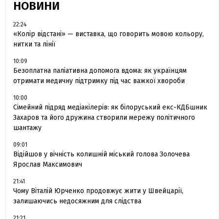
НОВИНИ
22:24
«Колір відстані» — виставка, що говорить мовою кольору,
нитки та лінії
10:09
Безоплатна паліативна допомога вдома: як українцям
отримати медичну підтримку під час важкої хвороби
10:00
Сімейний підряд медіакілерів: як білоруський екс-КДБшник
Захаров та його дружина створили мережу політичного
шантажу
09:01
Відійшов у вічність колишній міський голова Золочева
Ярослав Максимович
21:41
Чому Віталій Юрченко продовжує жити у Швейцарії,
залишаючись недосяжним для слідства
21:21