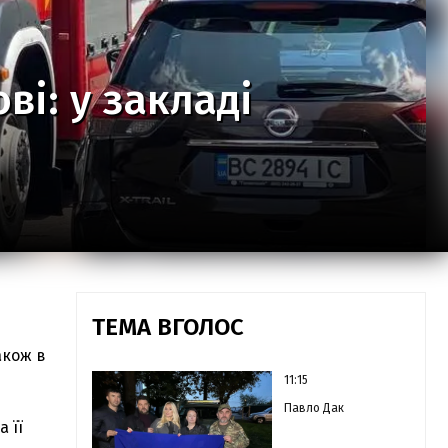
ві: у закладі
ТЕМА ВГОЛОС
акож в
11:15
Павло Дак
 її