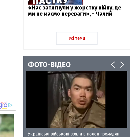
«Нас затягнули у жорстку війну, де
ми не маємо переваги», - Чалий
Усі теми
ФОТО-ВІДЕО
у-35
Українські військові взяли в полон громадян