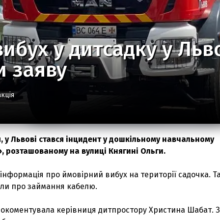
вибух у дитсадку у Льво
и заяву
кція
я, у Львові стався інцидент у дошкільному навчальному
, розташованому на вулиці Княгині Ольги.
 інформація про ймовірний вибух на території садочка. Т
яли про займання кабелю.
рокоментувала керівниця дитпростору Христина Шабат. За