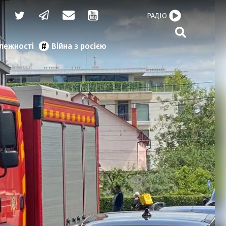
РАДІО
алежності
Війна з росією