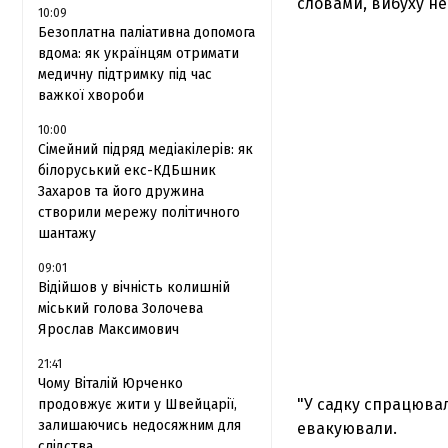
словами, вибуху не
10:09
Безоплатна паліативна допомога
вдома: як українцям отримати
медичну підтримку під час
важкої хвороби
10:00
Сімейний підряд медіакілерів: як
білоруський екс-КДБшник
Захаров та його дружина
створили мережу політичного
шантажу
09:01
Відійшов у вічність колишній
міський голова Золочева
Ярослав Максимович
21:41
Чому Віталій Юрченко
"У садку спрацюва
продовжує жити у Швейцарії,
залишаючись недосяжним для
евакуювали.
слідства