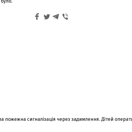
 було.
ла пожежна сигналізація через задимлення. Дітей опера