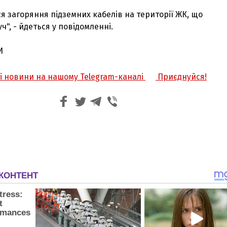
я загоряння підземних кабелів на території ЖК, що
", - йдеться у повідомленні.
И
жі новини на нашому Telegram-каналі
Приєднуйся!
З'явилося відео знищеного ворожого С