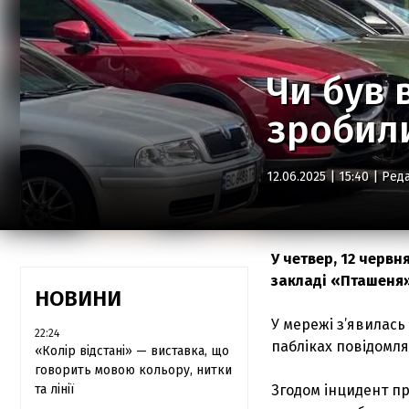
Чи був 
зробил
12.06.2025 | 15:40 |
Реда
У четвер, 12 червн
закладі «Пташеня»
НОВИНИ
У мережі з’явилась
22:24
пабліках повідомл
«Колір відстані» — виставка, що
говорить мовою кольору, нитки
та лінії
Згодом інцидент п