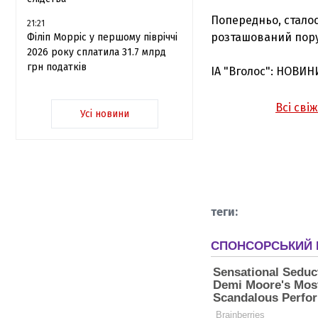
Попередньо, сталос
21:21
розташований поруч
Філіп Морріс у першому півріччі
2026 року сплатила 31.7 млрд
грн податків
ІА "Вголос": НОВИН
Всі сві
Усі новини