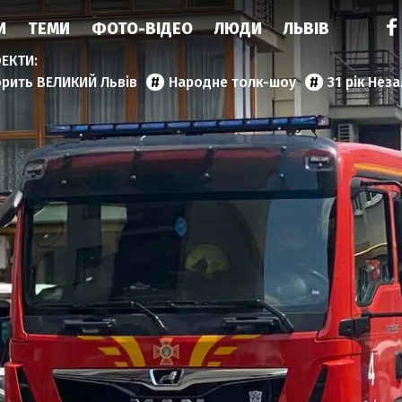
И
ТЕМИ
ФОТО-ВІДЕО
ЛЮДИ
ЛЬВІВ
орить ВЕЛИКИЙ Львів
Народне толк-шоу
31 рік Нез