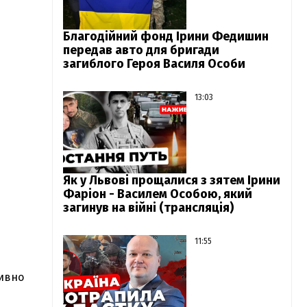
Благодійний фонд Ірини Федишин
передав авто для бригади
загиблого Героя Василя Особи
13:03
Як у Львові прощалися з зятем Ірини
Фаріон - Василем Особою, який
загинув на війні (трансляція)
11:55
тивно