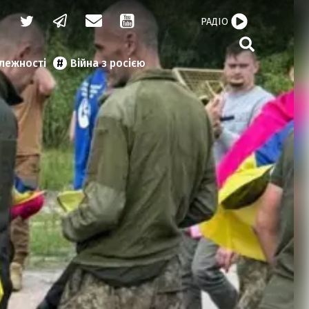
РАДІО
алежності
Війна з росією