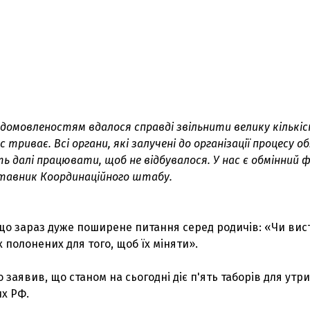
 домовленостям вдалося справді звільнити велику кількі
с триває. Всі органи, які залучені до організації процесу об
ь далі працювати, щоб не відбувалося. У нас є обмінний 
тавник Координаційного штабу.
що зараз дуже поширене питання серед родичів: «Чи вис
 полонених для того, щоб їх міняти».
о заявив, що станом на сьогодні діє п'ять таборів для ут
х РФ.
З'явилося відео знищеного ворожого С