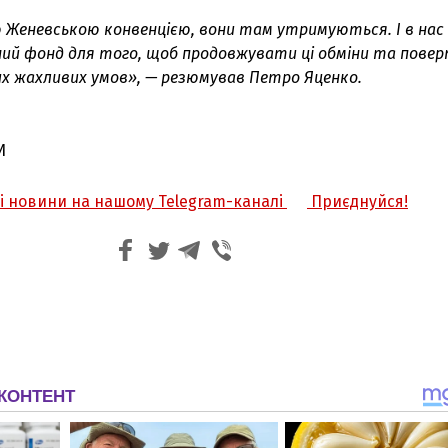
ю Женевською конвенцією, вони там утримуються. І в нас
ий фонд для того, щоб продовжувати ці обміни та пове
х жахливих умов», — резюмував Петро Яценко.
И
жі новини на нашому Telegram-каналі
Приєднуйся!