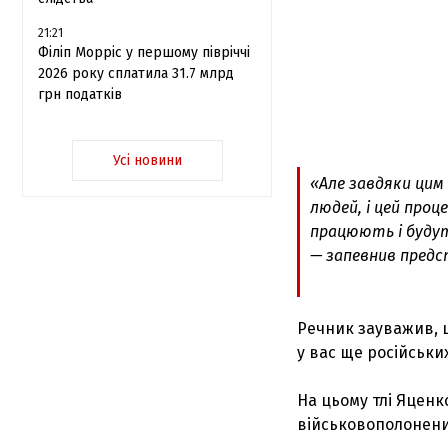
21:21
Філіп Морріс у першому півріччі
2026 року сплатила 31.7 млрд
грн податків
Усі новини
«Але завдяки цим
людей, і цей проце
працюють і будут
— запевнив предс
Речник зауважив, 
у вас ще російських
На цьому тлі Яценк
військовополонени