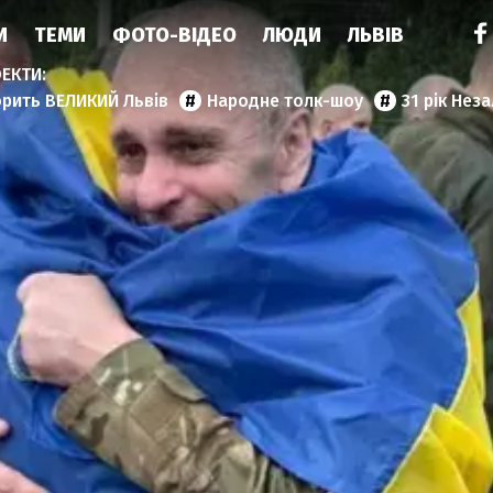
И
ТЕМИ
ФОТО-ВІДЕО
ЛЮДИ
ЛЬВІВ
орить ВЕЛИКИЙ Львів
Народне толк-шоу
31 рік Нез