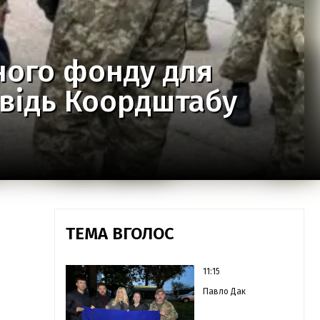
ного фонду для
овідь Коордштабу
ТЕМА ВГОЛОС
11:15
Павло Дак