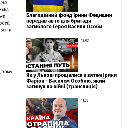
, та
 ми,
Благодійний фонд Ірини Федишин
уже
передав авто для бригади
юдей,
загиблого Героя Василя Особи
ься у
13:03
, тому
Як у Львові прощалися з зятем Ірини
Фаріон - Василем Особою, який
загинув на війні (трансляція)
11:55