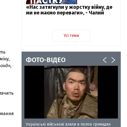
«Нас затягнули у жорстку війну, де
ми не маємо переваги», - Чалий
Усі теми
сть
ФОТО-ВІДЕО
міну,
фонд»,
тачить
римання
у-35
Українські військові взяли в полон громадян