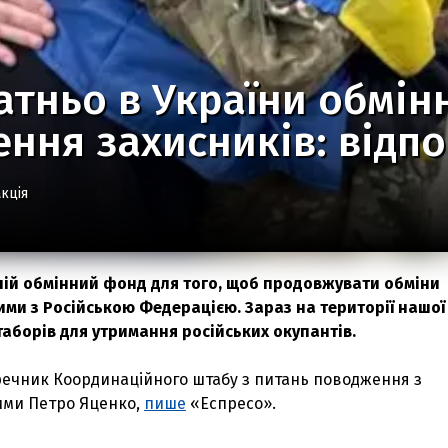
атньо в України обмін
ння захисників: відп
кція
тній обмінний фонд для того, щоб продовжувати обміни
ми з Російською Федерацією. Зараз на території нашої
таборів для утримання російських окупантів.
речник Координаційного штабу з питань поводження з
ими Петро Яценко,
пише
«Еспресо».