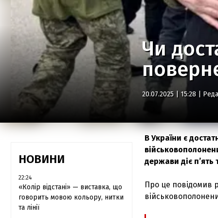
Чи дост
поверне
20.07.2025 | 15:28 |
Реда
В України є доста
військовополонени
НОВИНИ
держави діє п’ять 
22:24
Про це повідомив 
«Колір відстані» — виставка, що
військовополонен
говорить мовою кольору, нитки
та лінії