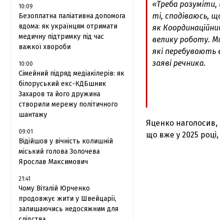
«Треба розуміти, 
10:09
ті, сподіваюсь, 
Безоплатна паліативна допомога
вдома: як українцям отримати
як Координаційни
медичну підтримку під час
велику роботу. М
важкої хвороби
які перебувають в
заяві речника.
10:00
Сімейний підряд медіакілерів: як
білоруський екс-КДБшник
Захаров та його дружина
створили мережу політичного
шантажу
Яценко наголосив, 
09:01
що вже у 2025 році,
Відійшов у вічність колишній
міський голова Золочева
Ярослав Максимович
21:41
Чому Віталій Юрченко
продовжує жити у Швейцарії,
залишаючись недосяжним для
слідства