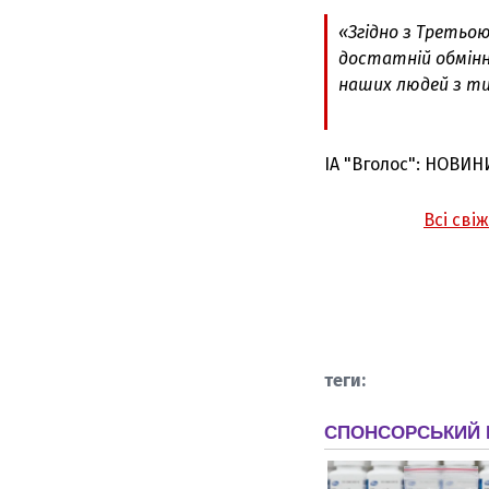
«Згідно з Третьо
достатній обмінн
наших людей з ти
ІА "Вголос": НОВИН
Всі сві