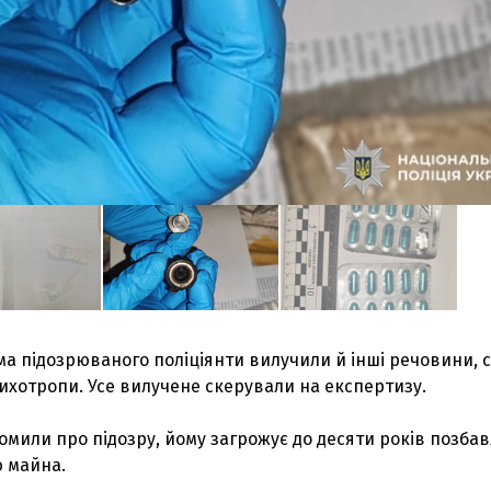
ма підозрюваного поліціянти вилучили й інші речовини, 
ихотропи. Усе вилучене скерували на експертизу.
мили про підозру, йому загрожує до десяти років позба
ю майна.