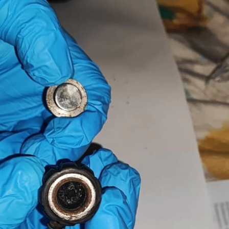
З'явилося відео знищеного ворожого С