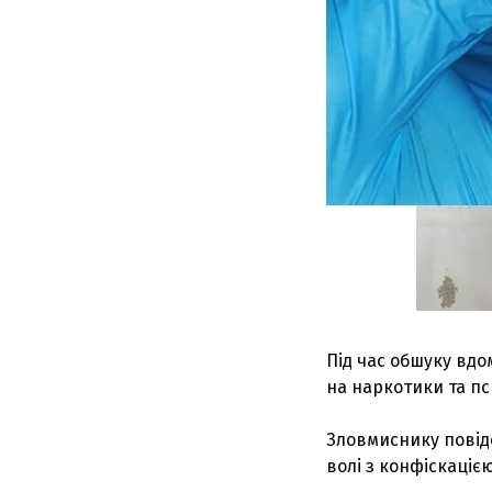
Під час обшуку вдо
на наркотики та пс
Зловмиснику повідо
волі з конфіскаціє