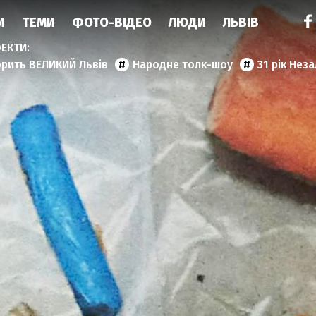
И
ТЕМИ
ФОТО-ВІДЕО
ЛЮДИ
ЛЬВІВ
орить ВЕЛИКИЙ Львів
Народне толк-шоу
31 рік Нез