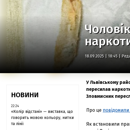
Чоловік
наркоти
18.09.2025 | 18:45 |
Ред
У Львівському рай
пересилав наркоти
НОВИНИ
Зловмисник пересла
22:24
Про це
повідомил
«Колір відстані» — виставка, що
говорить мовою кольору, нитки
та лінії
Як встановили пра