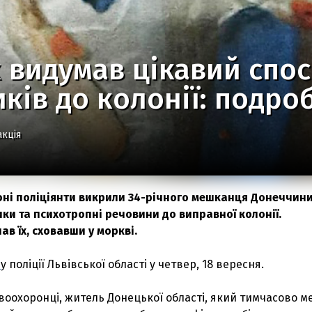
 видумав цікавий спо
ків до колонії: подро
акція
оні поліціянти викрили 34-річного мешканця Донеччини
ки та психотропні речовини до виправної колонії.
в їх, сховавши у моркві.
и
у поліції Львівської області у четвер, 18 вересня.
воохоронці, житель Донецької області, який тимчасово 