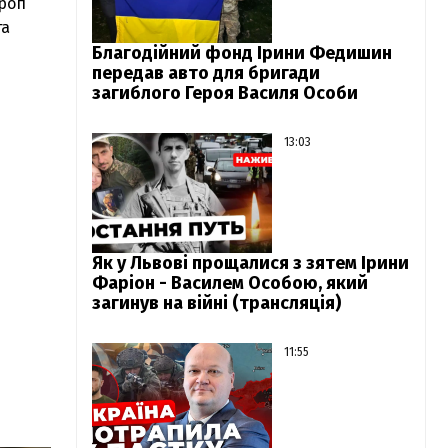
троп
та
Благодійний фонд Ірини Федишин
передав авто для бригади
загиблого Героя Василя Особи
13:03
Як у Львові прощалися з зятем Ірини
Фаріон - Василем Особою, який
загинув на війні (трансляція)
11:55