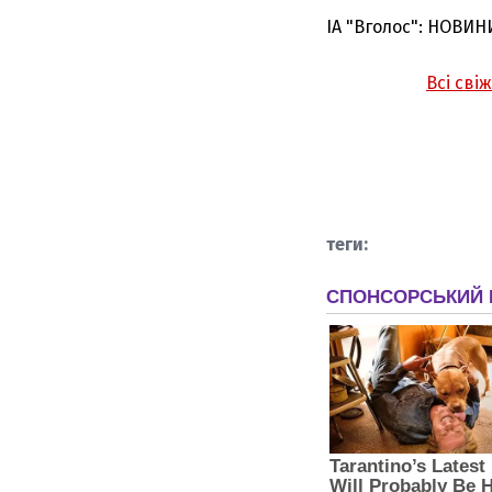
ІА "Вголос": НОВИН
Всі сві