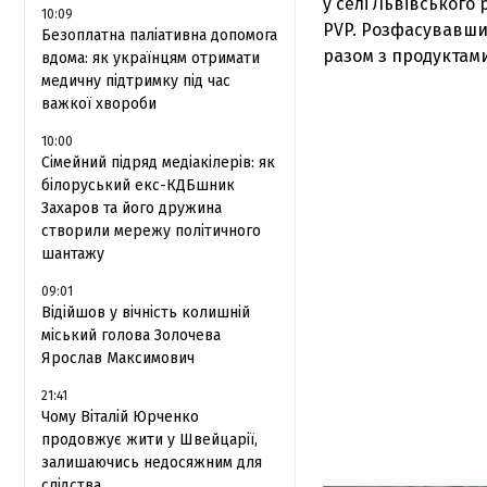
у селі Львівського
10:09
PVP. Розфасувавши 
Безоплатна паліативна допомога
разом з продуктам
вдома: як українцям отримати
медичну підтримку під час
важкої хвороби
10:00
Сімейний підряд медіакілерів: як
білоруський екс-КДБшник
Захаров та його дружина
створили мережу політичного
шантажу
09:01
Відійшов у вічність колишній
міський голова Золочева
Ярослав Максимович
21:41
Чому Віталій Юрченко
продовжує жити у Швейцарії,
залишаючись недосяжним для
слідства