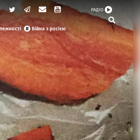
РАДІО
алежності
Війна з росією