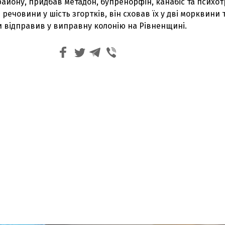
 району, придбав метадон, бупренорфін, канабіс та психо
речовини у шість згортків, він сховав їх у дві морквини 
и відправив у виправну колонію на Рівненщині.