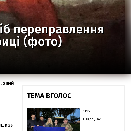
сіб переправлення
биці (фото)
, який
ТЕМА ВГОЛОС
11:15
Павло Дак
мешкав