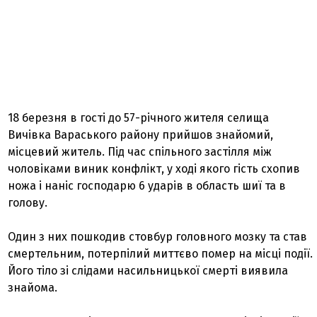
18 березня в гості до 57-річного жителя селища
Вичівка Вараського району прийшов знайомий,
місцевий житель. Під час спільного застілля між
чоловіками виник конфлікт, у ході якого гість схопив
ножа і наніс господарю 6 ударів в область шиї та в
голову.
Один з них пошкодив стовбур головного мозку та став
смертельним, потерпілий миттєво помер на місці події.
Його тіло зі слідами насильницької смерті виявила
знайома.