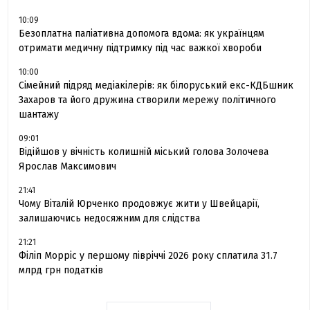
10:09
Безоплатна паліативна допомога вдома: як українцям
отримати медичну підтримку під час важкої хвороби
10:00
Сімейний підряд медіакілерів: як білоруський екс-КДБшник
Захаров та його дружина створили мережу політичного
шантажу
09:01
Відійшов у вічність колишній міський голова Золочева
Ярослав Максимович
21:41
Чому Віталій Юрченко продовжує жити у Швейцарії,
залишаючись недосяжним для слідства
21:21
Філіп Морріс у першому півріччі 2026 року сплатила 31.7
млрд грн податків