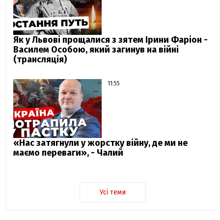
Як у Львові прощалися з зятем Ірини Фаріон -
Василем Особою, який загинув на війні
(трансляція)
11:55
«Нас затягнули у жорстку війну, де ми не
маємо переваги», - Чалий
Усі теми