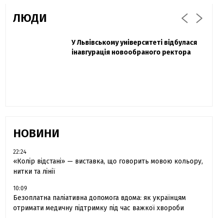
ЛЮДИ
Захисник "Азовсталі" Діанов вдруге
У Львівському університеті відбулася
Павло Дак
одружився та показав фото з весілля
інавгурація новообраного ректора
«Час не лікує, лише притуплює біль»:
сестра загиблого під Бахмутом Воїна з
Буковини розповіла про брата
НОВИНИ
22:24
«Колір відстані» — виставка, що говорить мовою кольору,
нитки та лінії
10:09
Безоплатна паліативна допомога вдома: як українцям
отримати медичну підтримку під час важкої хвороби