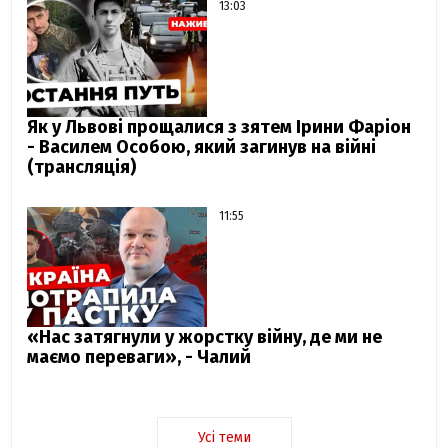
13:03
Як у Львові прощалися з зятем Ірини Фаріон
- Василем Особою, який загинув на війні
(трансляція)
11:55
«Нас затягнули у жорстку війну, де ми не
маємо переваги», - Чалий
Усі теми