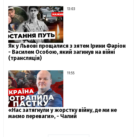
13:03
Як у Львові прощалися з зятем Ірини Фаріон
- Василем Особою, який загинув на війні
(трансляція)
11:55
«Нас затягнули у жорстку війну, де ми не
маємо переваги», - Чалий