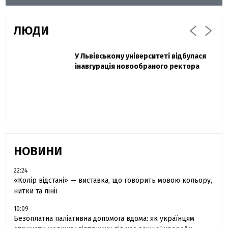
ЛЮДИ
Захисник "Азовсталі" Діанов вдруге
У Львівському університеті відбулася
Павло Дак
одружився та показав фото з весілля
інавгурація новообраного ректора
«Час не лікує, лише притуплює біль»:
сестра загиблого під Бахмутом Воїна з
Буковини розповіла про брата
НОВИНИ
22:24
«Колір відстані» — виставка, що говорить мовою кольору,
нитки та лінії
10:09
Безоплатна паліативна допомога вдома: як українцям