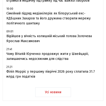
отримати медичну підтримку під час важкої хвороби
10:00
Сімейний підряд медіакілерів: як білоруський екс-
КДБшник Захаров та його дружина створили мережу
політичного шантажу
09:01
Відійшов у вічність колишній міський голова Золочева
Ярослав Максимович
21:41
Чому Віталій Юрченко продовжує жити у Швейцарії,
залишаючись недосяжним для слідства
21:21
Філіп Морріс у першому півріччі 2026 року сплатила 31.7
млрд грн податків
Усі новини