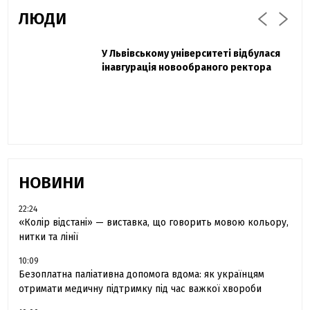
ЛЮДИ
Захисник "Азовсталі" Діанов вдруге
У Львівському університеті відбулася
Павло Дак
одружився та показав фото з весілля
інавгурація новообраного ректора
«Час не лікує, лише притуплює біль»:
сестра загиблого під Бахмутом Воїна з
Буковини розповіла про брата
НОВИНИ
22:24
«Колір відстані» — виставка, що говорить мовою кольору,
нитки та лінії
10:09
Безоплатна паліативна допомога вдома: як українцям
отримати медичну підтримку під час важкої хвороби