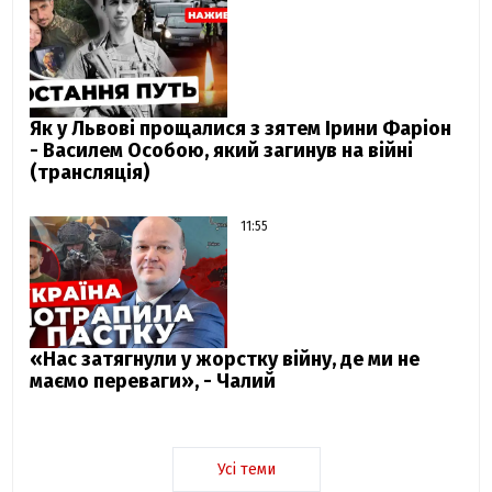
Як у Львові прощалися з зятем Ірини Фаріон
- Василем Особою, який загинув на війні
(трансляція)
11:55
«Нас затягнули у жорстку війну, де ми не
маємо переваги», - Чалий
Усі теми