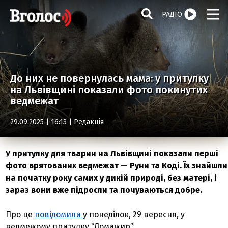
РАДІО
До них не повернулась мама: у притулку
на Львівщині показали фото покинутих
ведмежат
29.09.2025 | 16:13 |
Редакція
У притулку для тварин на Львівщині показали перші
фото врятованих ведмежат — Руни та Коді. Їх знайшли
на початку року самих у дикій природі, без матері, і
зараз вони вже підросли та почуваються добре.
Про це
повідомили
у понеділок, 29 вересня, у
ведмежому притулку “Домажир”.