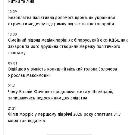
нитки та лінії
10:09
Безоплатна паліативна допомога вдома: як українцям
отримати медичну підтримку під час важкої хвороби
10:00
Сімейний підряд медіакілерів: як білоруський екс-КДБшник
Захаров та його дружина створили мережу політичного
шантажу
09:01
Відійшов у вічність колишній міський голова Золочева
Ярослав Максимович
21:41
Чому Віталій Юрченко продовжує жити у Швейцарії,
залишаючись недосяжним для слідства
21:21
Філіп Морріс у першому півріччі 2026 року сплатила 31.7
млрд грн податків