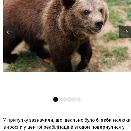
У притулку зазначили, що ідеально було б, якби малюки
виросли у центрі реабілітації й згодом повернулися у