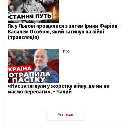
Як у Львові прощалися з зятем Ірини Фаріон -
Василем Особою, який загинув на війні
(трансляція)
11:55
«Нас затягнули у жорстку війну, де ми не
маємо переваги», - Чалий
Усі теми